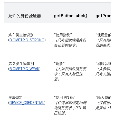
允许的身份验证器
getButtonLabel()
getPromp
第 3 类生物识别
“使用指纹”
“使用您的
(
BIOMETRIC_STRONG
)
（只有指纹满足身份
（只有指纹
验证器的要求）
器的要求）
第 2 类生物识别
“刷脸”
“刷脸以继续
(
BIOMETRIC_WEAK
)
（人脸和指纹满足要
（人脸和指
求；只有人脸已注
只有人脸已
册）
屏幕锁定
“使用 PIN 码”
“输入您的 P
(
DEVICE_CREDENTIAL
)
（任何屏幕锁定功能
（任何屏幕
均满足要求；PIN 码
足要求；PI
已注册）