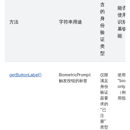
含
能否
的
使用
身
方法
字符串用途
识别
份
幕锁
验
能
证
类
型
getButtonLabel()
BiometricPrompt
仅限
使用
触发按钮的标签
满足
“biome
身份
only
验证
（例如
器要
用指纹
求的
“已
注
册”
类型