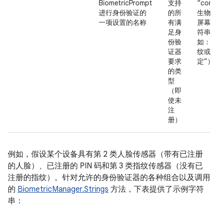
BiometricPrompt
支持
“comb
进行身份验证的
的所
生物识
一项设置的名称
有满
屏幕锁
足身
符串（
份验
如：“
证器
纹或屏
要求
定”）
的类
型
（即
使未
注
册）
例如，假设某个设备具有第 2 类人脸传感器（带有已注册
的人脸）、已注册的 PIN 码和第 3 类指纹传感器（没有已
注册的指纹）。
针对允许的身份验证器的各种组合以及调用
的
BiometricManager.Strings
方法，下表提供了示例字符
串：