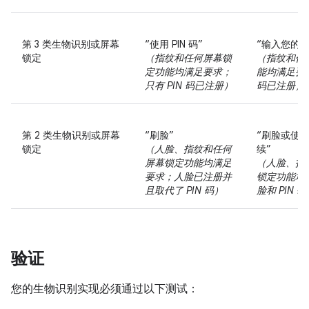
第 3 类生物识别或屏幕
“使用 PIN 码”
“输入您的 P
锁定
（指纹和任何屏幕锁
（指纹和任
定功能均满足要求；
能均满足要求
只有 PIN 码已注册）
码已注册）
第 2 类生物识别或屏幕
“刷脸”
“刷脸或使用 
锁定
（人脸、指纹和任何
续”
屏幕锁定功能均满足
（人脸、指
要求；人脸已注册并
锁定功能均
且取代了 PIN 码）
脸和 PIN
验证
您的生物识别实现必须通过以下测试：