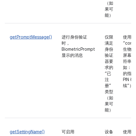
（如
果可
能）
getPromptMessage()
进行身份验证
仅限
使用
时，
满足
“comb
BiometricPrompt
身份
生物识
显示的消息
验证
屏幕锁
器要
符串（
求的
如：“
“已
的指纹
注
PIN 
册”
续”）
类型
（如
果可
能）
getSettingName()
可启用
设备
使用