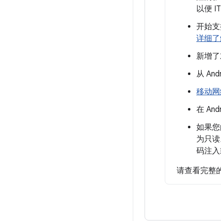
以便 
开始支
详细了
新增了对
从 An
移动网
在 And
如果您
为只读
码注入
请查看完整的