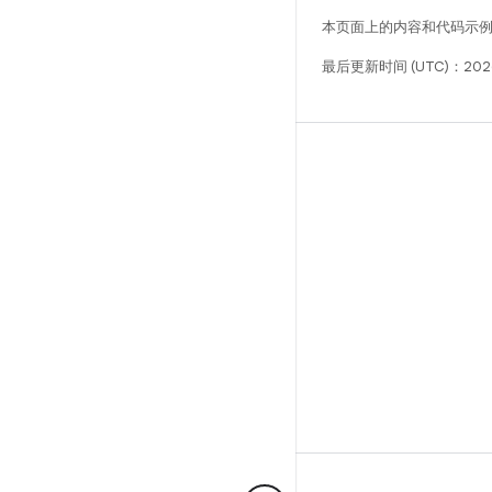
本页面上的内容和代码示
最后更新时间 (UTC)：2026
构建
Android 代码库
要求
下载
预览二进制文件
出厂映像
驱动程序二进制文件
GitHub