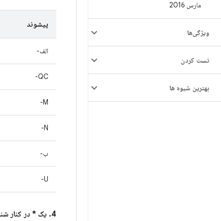
مارس 2016
پیشوند
ویژگی‌ها
الف-
تست کردن
QC-
بهترین شیوه ها
M-
N-
ب-
U-
4. یک * در کنار شناسه باگ اندروید در ستون