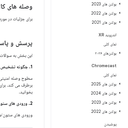
بولتن های 2023
وصله های کار
بولتن های 2022
برای جزئیات در مور
بولتن های 2021
اندروید XR
پرسش و پاسخ
نمای کلی
بولتن‌های ۲۰۲۶
این بخش به سوالات 
Chromecast
1. چگونه تشخیص دهم که آیا دستگاه من برای رفع این مشکلات به روز شده است؟
نمای کلی
بولتن های 2025
برطرف می کند. برای
بخوانید.
بولتن های 2024
بولتن های 2023
2. ورودی های ستون
بولتن های 2022
ورودی های ستون
ن
پوشیدن