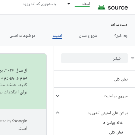
اسناد
جستجوی کد اندروید
مستندات
چه خبر؟
شروع شدن
امنیت
موضوعات اصلی
از 
دوم و چهارم در AOSP منتشر خواهیم کرد. برای ساخت و مشارکت در 
نمای کلی
کنید. شاخه ما
برای اطلاعات ب
مروری بر امنیت
بولتن های امنیتی اندروید
خانه بولتن ها
است.
نمای کلی