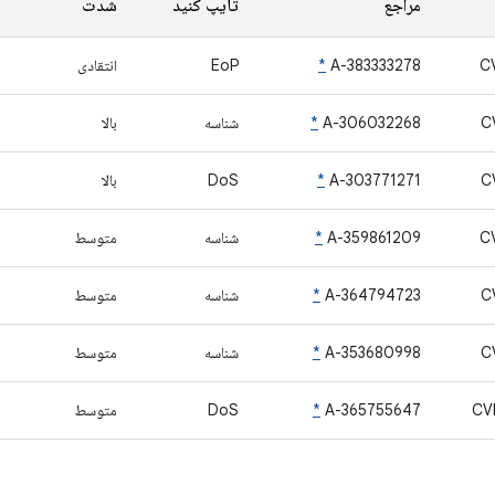
مراجع
تایپ کنید
شدت
C
A-383333278
*
EoP
انتقادی
C
A-306032268
*
شناسه
بالا
C
A-303771271
*
DoS
بالا
C
A-359861209
*
شناسه
متوسط
C
A-364794723
*
شناسه
متوسط
C
A-353680998
*
شناسه
متوسط
CV
A-365755647
*
DoS
متوسط