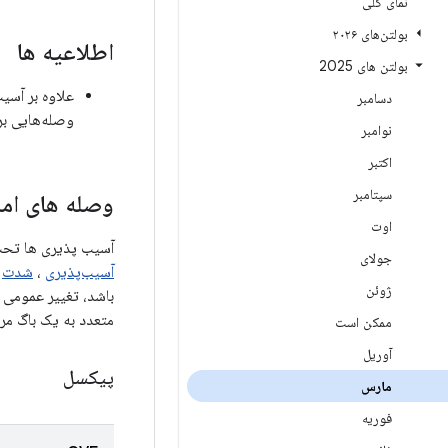
نمای کلی
بولتن‌های ۲۰۲۶
اطلاعیه ها
بولتن های 2025
دسامبر
وصله‌هایی بر
نوامبر
اکتبر
سپتامبر
وصله های امن
اوت
آسیب پذیری ها تحت مؤل
جولای
آسیب‌پذیری
،
شدت
ژوئن
متعدد به یک باگ مر
ممکن است
آوریل
پیکسل
مارس
فوریه