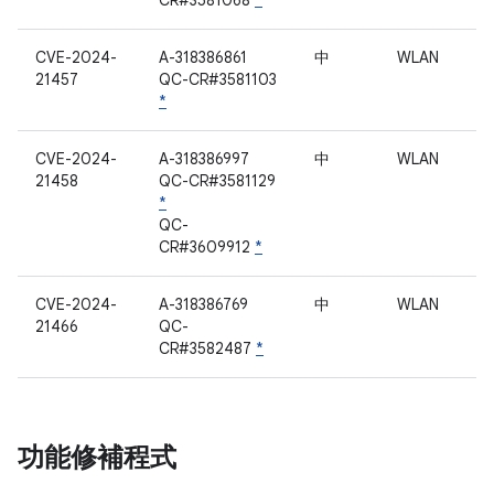
CR#3581068
*
CVE-2024-
A-318386861
中
WLAN
21457
QC-CR#3581103
*
CVE-2024-
A-318386997
中
WLAN
21458
QC-CR#3581129
*
QC-
CR#3609912
*
CVE-2024-
A-318386769
中
WLAN
21466
QC-
CR#3582487
*
功能修補程式