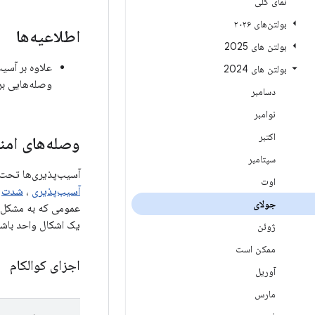
نمای کلی
بولتن‌های ۲۰۲۶
اطلاعیه‌ها
بولتن های 2025
بولتن های 2024
وصله‌هایی بر
دسامبر
نوامبر
اکتبر
وصله‌های امن
سپتامبر
آسیب‌پذیری‌ها تحت مؤل
اوت
آسیب‌پذیری
،
شدت
جولای
یک اشکال واحد باشد،
ژوئن
ممکن است
اجزای کوالکام
آوریل
مارس