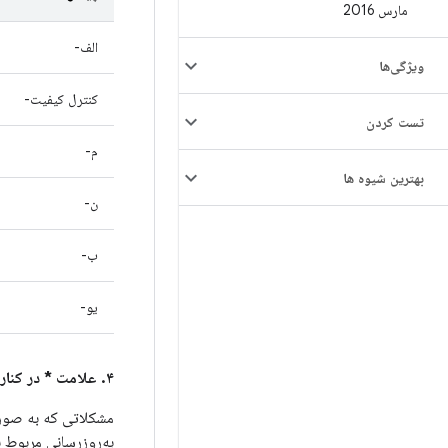
مارس 2016
الف-
ویژگی‌ها
کنترل کیفیت-
تست کردن
م-
بهترین شیوه ها
ن-
ب-
یو-
۴. علامت * در کنار شناسه اشکال اندروید در ستون
مشکلاتی که به صور
به‌روزرسانی مربوط ب