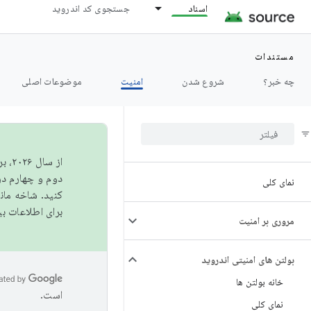
اسناد
جستجوی کد اندروید
مستندات
چه خبر؟
شروع شدن
امنیت
موضوعات اصلی
از 
دوم و چهارم در AOSP منتشر خواهیم کرد. برای ساخت و مشارکت در 
نمای کلی
کنید. شاخه ما
برای اطلاعات ب
مروری بر امنیت
بولتن های امنیتی اندروید
خانه بولتن ها
است.
نمای کلی