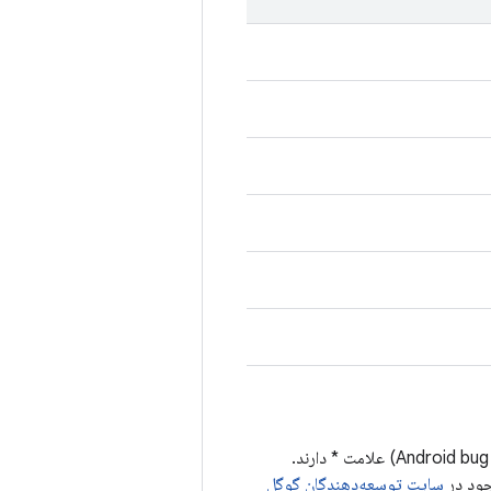
کنار شناسه اشکال اندروید (Android bug ID) علامت * دارند.
جود در
سایت توسعه‌دهندگان گوگل