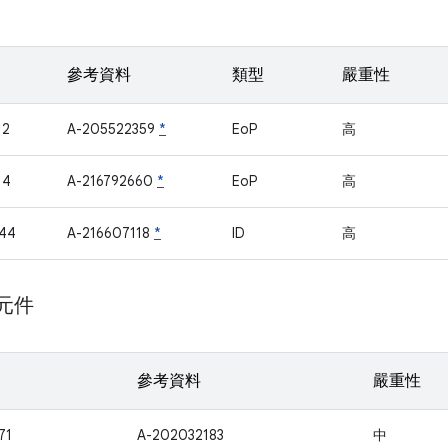
參考資料
類型
嚴重性
12
A-205522359
*
EoP
高
14
A-216792660
*
EoP
高
44
A-216607118
*
ID
高
 元件
參考資料
嚴重性
71
A-202032183
中