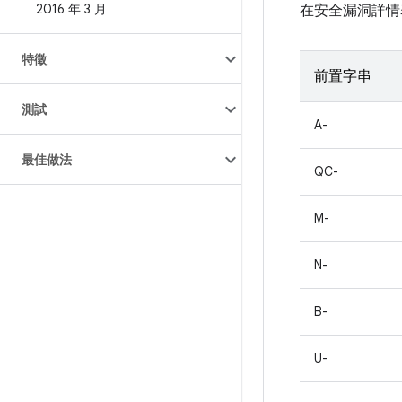
2016 年 3 月
在安全漏洞詳情
特徵
前置字串
測試
A-
最佳做法
QC-
M-
N-
B-
U-