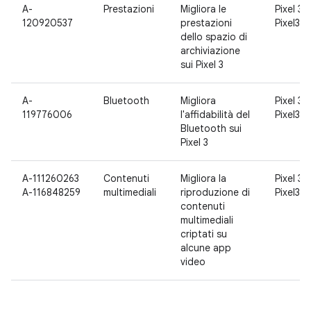
A-
Prestazioni
Migliora le
Pixel 3,
120920537
prestazioni
Pixel3 X
dello spazio di
archiviazione
sui Pixel 3
A-
Bluetooth
Migliora
Pixel 3,
119776006
l'affidabilità del
Pixel3 X
Bluetooth sui
Pixel 3
A-111260263
Contenuti
Migliora la
Pixel 3,
A-116848259
multimediali
riproduzione di
Pixel3 X
contenuti
multimediali
criptati su
alcune app
video