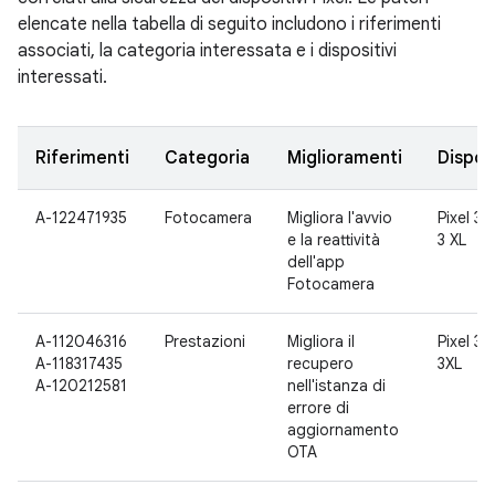
elencate nella tabella di seguito includono i riferimenti
associati, la categoria interessata e i dispositivi
interessati.
Riferimenti
Categoria
Miglioramenti
Disposi
A-122471935
Fotocamera
Migliora l'avvio
Pixel 3, 
e la reattività
3 XL
dell'app
Fotocamera
A-112046316
Prestazioni
Migliora il
Pixel 3, 
A-118317435
recupero
3XL
A-120212581
nell'istanza di
errore di
aggiornamento
OTA