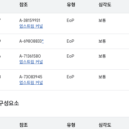
참조
유형
심각도
7
A-38159931
EoP
보통
업스트림 커널
9
A-69808833
*
EoP
보통
6
A-71361580
EoP
보통
업스트림 커널
8
A-73083945
EoP
보통
업스트림 커널
 구성요소
참조
유형
심각도