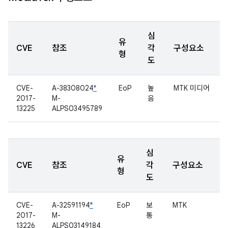
심
유
CVE
참조
각
구성요소
형
도
CVE-
A-38308024
*
EoP
높
MTK 미디어
2017-
M-
음
13225
ALPS03495789
심
유
CVE
참조
각
구성요소
형
도
CVE-
A-32591194
*
EoP
보
MTK
2017-
M-
통
13226
ALPS03149184