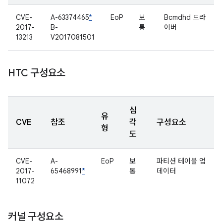
CVE-
A-63374465
*
EoP
보
Bcmdhd 드라
2017-
B-
통
이버
13213
V2017081501
HTC 구성요소
심
유
CVE
참조
각
구성요소
형
도
CVE-
A-
EoP
보
파티션 테이블 업
2017-
65468991
*
통
데이터
11072
커널 구성요소