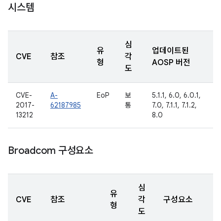
시스템
심
유
업데이트된
CVE
참조
각
형
AOSP 버전
도
CVE-
A-
EoP
보
5.1.1, 6.0, 6.0.1,
2017-
62187985
통
7.0, 7.1.1, 7.1.2,
13212
8.0
Broadcom 구성요소
심
유
CVE
참조
각
구성요소
형
도