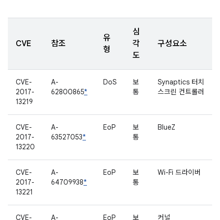
심
유
CVE
참조
각
구성요소
형
도
CVE-
A-
DoS
보
Synaptics 터치
2017-
62800865
*
통
스크린 컨트롤러
13219
CVE-
A-
EoP
보
BlueZ
2017-
63527053
*
통
13220
CVE-
A-
EoP
보
Wi-Fi 드라이버
2017-
64709938
*
통
13221
CVE-
A-
EoP
보
커널