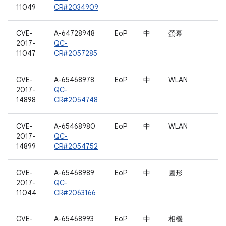
11049
CR#2034909
CVE-
A-64728948
EoP
中
螢幕
2017-
QC-
11047
CR#2057285
CVE-
A-65468978
EoP
中
WLAN
2017-
QC-
14898
CR#2054748
CVE-
A-65468980
EoP
中
WLAN
2017-
QC-
14899
CR#2054752
CVE-
A-65468989
EoP
中
圖形
2017-
QC-
11044
CR#2063166
CVE-
A-65468993
EoP
中
相機