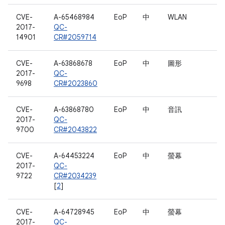
CVE-
A-65468984
EoP
中
WLAN
2017-
QC-
14901
CR#2059714
CVE-
A-63868678
EoP
中
圖形
2017-
QC-
9698
CR#2023860
CVE-
A-63868780
EoP
中
音訊
2017-
QC-
9700
CR#2043822
CVE-
A-64453224
EoP
中
螢幕
2017-
QC-
9722
CR#2034239
[
2
]
CVE-
A-64728945
EoP
中
螢幕
2017-
QC-