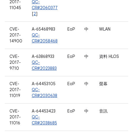
2017-
QC-
11045
CR#2060377
[
2
]
CVE-
A-65468983
EoP
中
WLAN
2017-
QC-
14900
CR#2058468
CVE-
A-63868933
EoP
中
資料 HLOS
2017-
QC-
9710
CR#2023883
CVE-
A-64453105
EoP
中
螢幕
2017-
QC-
11019
CR#2030638
CVE-
A-64453423
EoP
中
音訊
2017-
QC-
11016
CR#2038685