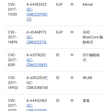
CVE-
A-64453422
EoP
中
Kernel
2017-
QC-
11033
CR#2031930
[
2
]
CVE-
A-65468975
EoP
中
GUD
2017-
QC-
MobiCore 驅
14896
CR#2013716
動程式
CVE-
A-62378232
ID
中
DCI 驅動程
2017-
QC-
式
8281
CR#2015892
CVE-
A-63522505
*
ID
中
WLAN
2017-
QC-
14903
CR#2088768
CVE-
A-64442463
ID
中
螢幕
2017-
QC-
11031
CR#2059181