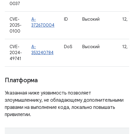
0037
CVE-
A-
ID
Высокий
12, 12
2025-
372670004
0100
CVE-
A-
DoS
Высокий
12, 12
2024-
353240784
49741
Платформа
Указанная ниже уязвимость позволяет
злоумышленнику, не обладающему дополнительными
правами на выполнение кода, локально повышать
привилегии.