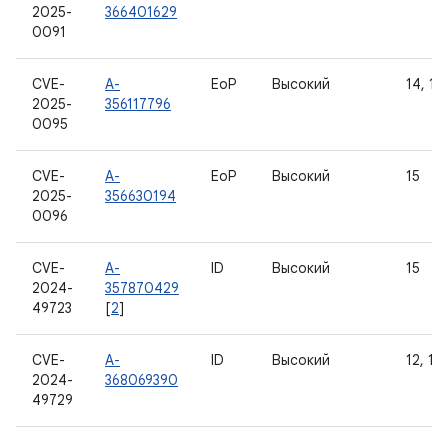
2025-
366401629
0091
CVE-
A-
EoP
Высокий
14, 15
2025-
356117796
0095
CVE-
A-
EoP
Высокий
15
2025-
356630194
0096
CVE-
A-
ID
Высокий
15
2024-
357870429
49723
[
2
]
CVE-
A-
ID
Высокий
12, 12L
2024-
368069390
49729