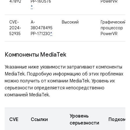
47892
PP-160576
PowerVR
*
CVE-
A-
Высокий
Графический
2024-
380478495
процессор
52935
PP-171230
*
PowerVR
Компоненты Media
Tek
Указанные ниже уязвимости затрагивают компоненты
MediaTek. Подробную информацию об этих проблемах
можно получить от компании MediaTek. Уровень их
серьезности определяется непосредственно
компанией MediaTek.
Уровень
CVE
Ссылки
Подкомп
серьезности