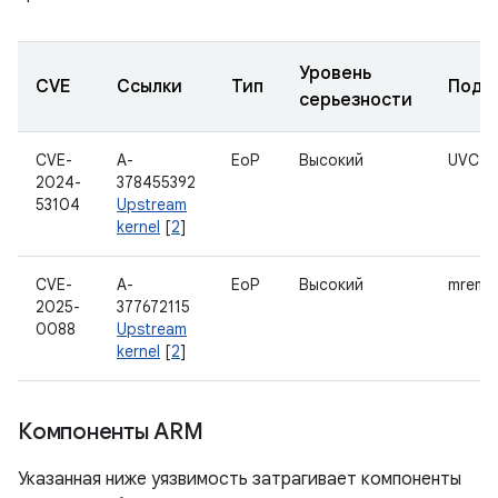
Уровень
CVE
Ссылки
Тип
Подк
серьезности
CVE-
A-
EoP
Высокий
UVC
2024-
378455392
53104
Upstream
kernel
[
2
]
CVE-
A-
EoP
Высокий
mrema
2025-
377672115
0088
Upstream
kernel
[
2
]
Компоненты ARM
Указанная ниже уязвимость затрагивает компоненты