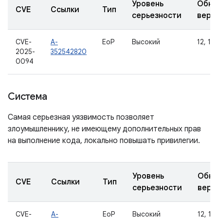
Уровень
Обно
CVE
Ссылки
Тип
серьезности
верс
CVE-
A-
EoP
Высокий
12, 12L
2025-
352542820
0094
Система
Самая серьезная уязвимость позволяет
злоумышленнику, не имеющему дополнительных прав
на выполнение кода, локально повышать привилегии.
Уровень
Обно
CVE
Ссылки
Тип
серьезности
верс
CVE-
A-
EoP
Высокий
12, 12L