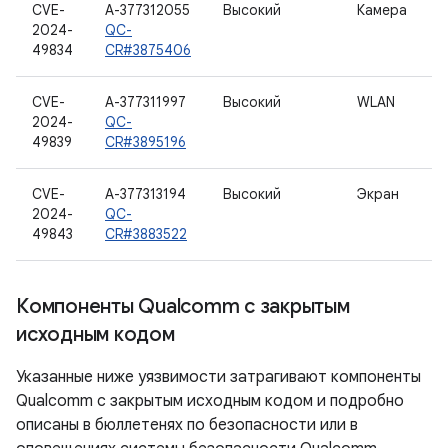
CVE-
A-377312055
Высокий
Камера
2024-
QC-
49834
CR#3875406
CVE-
A-377311997
Высокий
WLAN
2024-
QC-
49839
CR#3895196
CVE-
A-377313194
Высокий
Экран
2024-
QC-
49843
CR#3883522
Компоненты Qualcomm с закрытым
исходным кодом
Указанные ниже уязвимости затрагивают компоненты
Qualcomm с закрытым исходным кодом и подробно
описаны в бюллетенях по безопасности или в