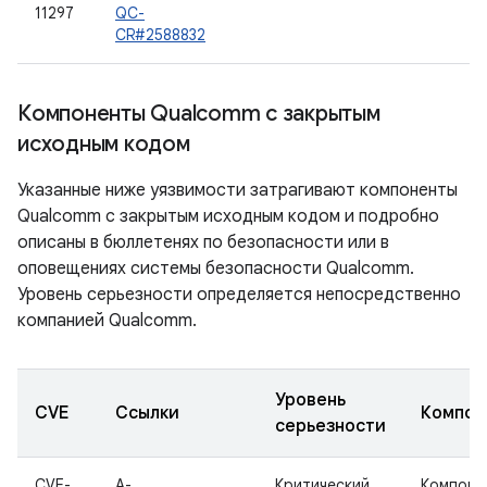
11297
QC-
CR#2588832
Компоненты Qualcomm с закрытым
исходным кодом
Указанные ниже уязвимости затрагивают компоненты
Qualcomm с закрытым исходным кодом и подробно
описаны в бюллетенях по безопасности или в
оповещениях системы безопасности Qualcomm.
Уровень серьезности определяется непосредственно
компанией Qualcomm.
Уровень
CVE
Ссылки
Компон
серьезности
CVE-
A-
Критический
Компоне