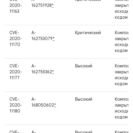
2020-
162751928
*
закрыты
11163
исходны
кодом
CVE-
A-
Критический
Компоне
2020-
162753079
*
закрыты
11170
исходны
кодом
CVE-
A-
Высокий
Компоне
2020-
162755362
*
закрыты
11177
исходны
кодом
CVE-
A-
Высокий
Компоне
2020-
168050602
*
закрыты
11180
исходны
кодом
CVE-
A-
Высокий
Компоне