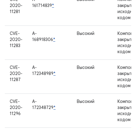
2020-
161714839
*
закрыты
11281
исходны
кодом
CVE-
A-
Высокий
Компоне
2020-
168918306
*
закрыты
11283
исходны
кодом
CVE-
A-
Высокий
Компоне
2020-
172348989
*
закрыты
11287
исходны
кодом
CVE-
A-
Высокий
Компоне
2020-
172348729
*
закрыты
11296
исходны
кодом