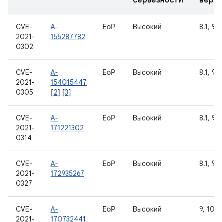
серьезности
верс
CVE-
A-
EoP
Высокий
8.1, 9, 
2021-
155287782
0302
CVE-
A-
EoP
Высокий
8.1, 9, 
2021-
154015447
0305
[
2
] [
3
]
CVE-
A-
EoP
Высокий
8.1, 9, 
2021-
171221302
0314
CVE-
A-
EoP
Высокий
8.1, 9, 
2021-
172935267
0327
CVE-
A-
EoP
Высокий
9, 10, 1
2021-
170732441