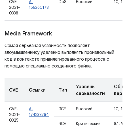
CVE-
A-
DoS
Высокий
10, 11
2021-
156260178
0338
Media Framework
Самая серьезная уязвимость позволяет
злоумышленнику удаленно выполнять произвольный
код в контексте привилегированного процесса с
помощью специально созданного файла.
Уровень
Обно
CVE
Ссылки
Тип
серьезности
верс
CVE-
A-
RCE
Высокий
10, 11
2021-
174238784
0325
RCE
Критический
8.1, 9