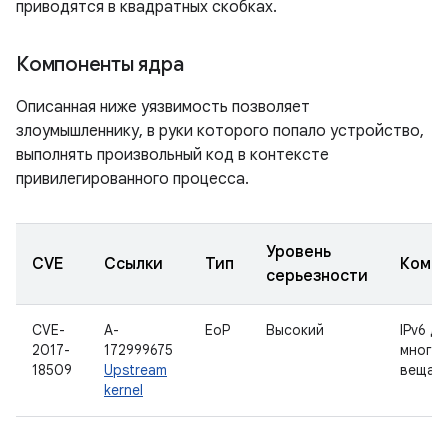
приводятся в квадратных скобках.
Компоненты ядра
Описанная ниже уязвимость позволяет
злоумышленнику, в руки которого попало устройство,
выполнять произвольный код в контексте
привилегированного процесса.
Уровень
CVE
Ссылки
Тип
Комп
серьезности
CVE-
A-
EoP
Высокий
IPv6 дл
2017-
172999675
много
18509
Upstream
вещан
kernel