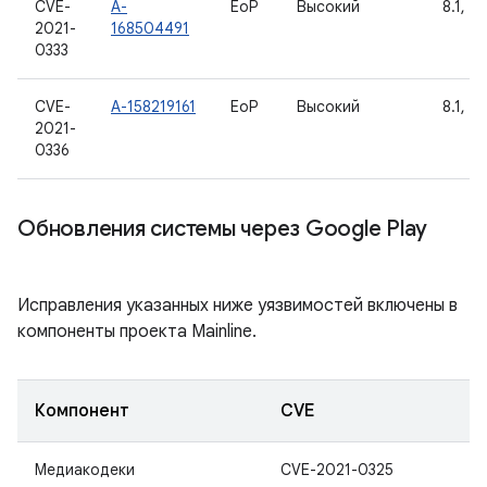
CVE-
A-
EoP
Высокий
8.1, 9,
2021-
168504491
0333
CVE-
A-158219161
EoP
Высокий
8.1, 9,
2021-
0336
Обновления системы через Google Play
Исправления указанных ниже уязвимостей включены в
компоненты проекта Mainline.
Компонент
CVE
Медиакодеки
CVE-2021-0325