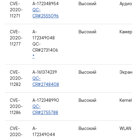
CVE-
A-172348954
Высокий
Аудио
2020-
QC-
11271
CR#2555096
CVE-
A-
Высокий
Камера
2020-
172349048
11277
QC-
CR#2731406
*
CVE-
A-161374239
Высокий
Экран
2020-
QC-
11282
CR#2748408
CVE-
A-172348990
Высокий
Kernel
2020-
QC-
11286
CR#2755788
CVE-
A-
Высокий
WLAN
2020-
172349044