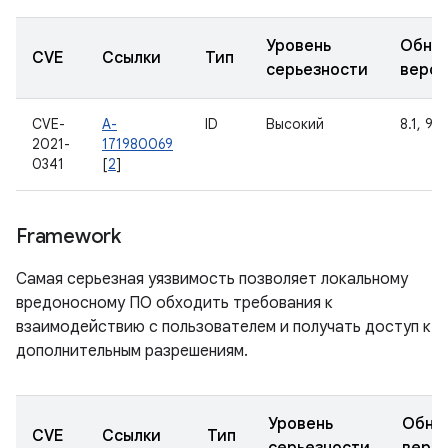
Уровень
Обно
CVE
Ссылки
Тип
серьезности
верс
CVE-
A-
ID
Высокий
8.1, 9, 
2021-
171980069
0341
[
2
]
Framework
Самая серьезная уязвимость позволяет локальному
вредоносному ПО обходить требования к
взаимодействию с пользователем и получать доступ к
дополнительным разрешениям.
Уровень
Обно
CVE
Ссылки
Тип