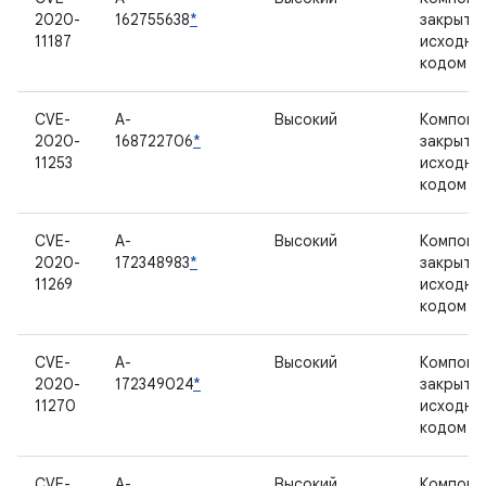
2020-
162755638
*
закрыты
11187
исходны
кодом
CVE-
A-
Высокий
Компоне
2020-
168722706
*
закрыты
11253
исходны
кодом
CVE-
A-
Высокий
Компоне
2020-
172348983
*
закрыты
11269
исходны
кодом
CVE-
A-
Высокий
Компоне
2020-
172349024
*
закрыты
11270
исходны
кодом
CVE-
A-
Высокий
Компоне