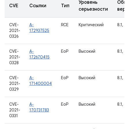
Уровень
Обно
CVE
Ссылки
Тип
серьезности
верс
CVE-
A-
RCE
Критический
8.1, 9,
2021-
172937525
0326
CVE-
A-
EoP
Высокий
8.1, 9,
2021-
172670415
0328
CVE-
A-
EoP
Высокий
8.1, 9,
2021-
171400004
0329
CVE-
A-
EoP
Высокий
8.1, 9,
2021-
170731783
0331