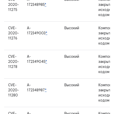
2020-
172348985
*
закрыты
11275
исходны
кодом
CVE-
A-
Высокий
Компоне
2020-
172349003
*
закрыты
11276
исходны
кодом
CVE-
A-
Высокий
Компоне
2020-
172349045
*
закрыты
11278
исходны
кодом
CVE-
A-
Высокий
Компоне
2020-
172348987
*
закрыты
11280
исходны
кодом
CVE-
A-
Высокий
Компоне