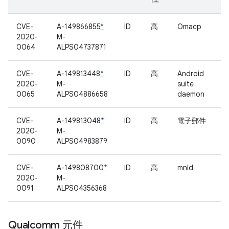
CVE-
A-149866855
*
ID
高
Omacp
2020-
M-
0064
ALPS04737871
CVE-
A-149813448
*
ID
高
Android
2020-
M-
suite
0065
ALPS04886658
daemon
CVE-
A-149813048
*
ID
高
電子郵件
2020-
M-
0090
ALPS04983879
CVE-
A-149808700
*
ID
高
mnld
2020-
M-
0091
ALPS04356368
Qualcomm 元件