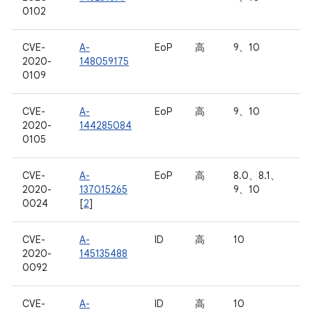
0102
CVE-
A-
EoP
高
9、10
2020-
148059175
0109
CVE-
A-
EoP
高
9、10
2020-
144285084
0105
CVE-
A-
EoP
高
8.0、8.1、
2020-
137015265
9、10
0024
[
2
]
CVE-
A-
ID
高
10
2020-
145135488
0092
CVE-
A-
ID
高
10