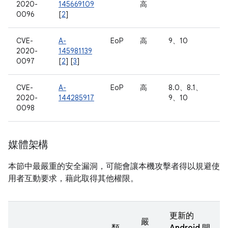
2020-
145669109
高
0096
[
2
]
CVE-
A-
EoP
高
9、10
2020-
145981139
0097
[
2
] [
3
]
CVE-
A-
EoP
高
8.0、8.1、
2020-
144285917
9、10
0098
媒體架構
本節中最嚴重的安全漏洞，可能會讓本機攻擊者得以規避使
用者互動要求，藉此取得其他權限。
更新的
嚴