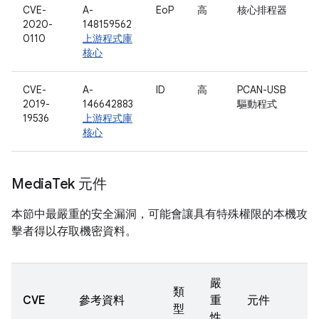
CVE-
A-
EoP
高
核心排程器
2020-
148159562
0110
上游程式庫
核心
CVE-
A-
ID
高
PCAN-USB
2019-
146642883
驅動程式
19536
上游程式庫
核心
Media
Tek 元件
本節中最嚴重的安全漏洞，可能會讓具有特殊權限的本機攻
擊者得以存取機密資料。
嚴
類
CVE
參考資料
重
元件
型
性