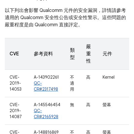
以下列出會影響 Qualcomm 元件的安全漏洞，詳情請參考
適用的 Qualcomm 安全性公告或安全性警示。這些問題的
嚴重程度是由 Qualcomm 直接評定。
嚴
類
CVE
參考資料
重
元件
型
性
CVE-
A-143902261
不
高
Kernel
2019-
QC-
適
14053
CR#2317498
用
CVE-
A-145546454
無
高
螢幕
2019-
QC-
14087
CR#2165928
CVE-
A-148816869
不
高
螢幕