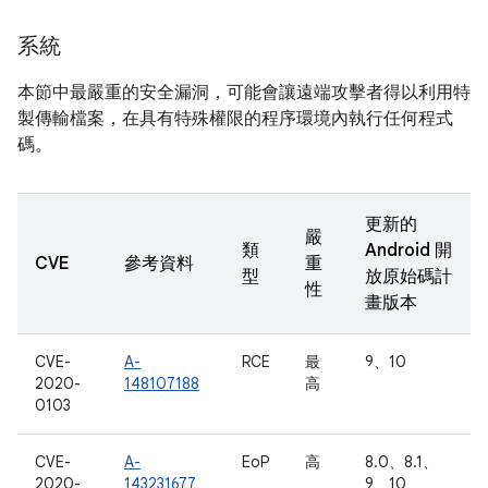
系統
本節中最嚴重的安全漏洞，可能會讓遠端攻擊者得以利用特
製傳輸檔案，在具有特殊權限的程序環境內執行任何程式
碼。
更新的
嚴
類
Android 開
CVE
參考資料
重
型
放原始碼計
性
畫版本
CVE-
A-
RCE
最
9、10
2020-
148107188
高
0103
CVE-
A-
EoP
高
8.0、8.1、
2020-
143231677
9、10