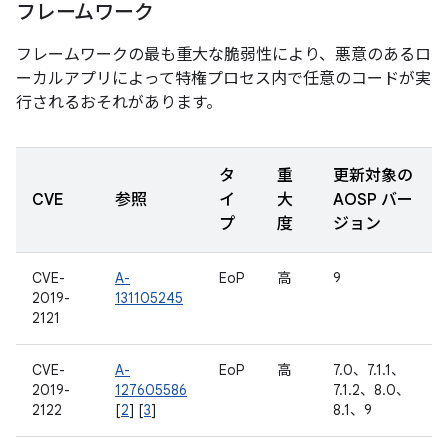
フレームワーク
フレームワークの最も重大な脆弱性により、悪意のあるロ
ーカルアプリによって特権プロセス内で任意のコードが実
行されるおそれがあります。
タ
重
更新対象の
CVE
参照
イ
大
AOSP バー
プ
度
ジョン
CVE-
A-
EoP
高
9
2019-
131105245
2121
CVE-
A-
EoP
高
7.0、7.1.1、
2019-
127605586
7.1.2、8.0、
2122
[
2
] [
3
]
8.1、9