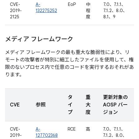
CVE-
A-
EoP
中
7.0、7.1.1、
2019-
132275252
程
7.1.2、8.0、
2125
度
8.1、9
メディア フレームワーク
メディア フレームワークの最も重大な脆弱性により、リ
モートの攻撃者が特別に細工したファイルを使用して、権
限のないプロセス内で任意のコードを実行するおそれがあ
ります。
タ
重
更新対象の
CVE
参照
イ
大
AOSP バー
プ
度
ジョン
CVE-
A-
RCE
高
7.0、7.1.1、
2019-
127702368
7.1.2、8.0、