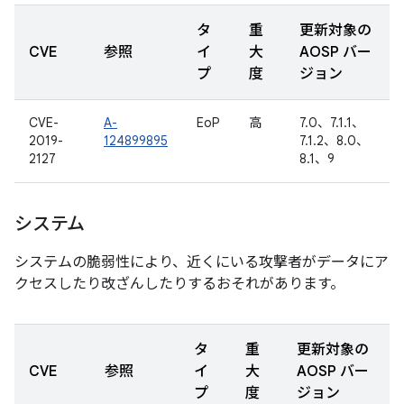
タ
重
更新対象の
CVE
参照
イ
大
AOSP バー
プ
度
ジョン
CVE-
A-
EoP
高
7.0、7.1.1、
2019-
124899895
7.1.2、8.0、
2127
8.1、9
システム
システムの脆弱性により、近くにいる攻撃者がデータにア
クセスしたり改ざんしたりするおそれがあります。
タ
重
更新対象の
CVE
参照
イ
大
AOSP バー
プ
度
ジョン