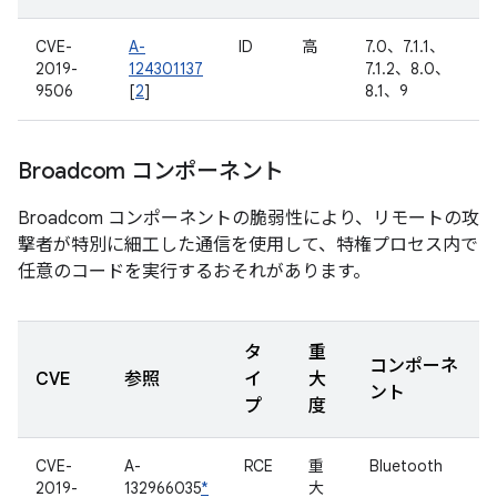
CVE-
A-
ID
高
7.0、7.1.1、
2019-
124301137
7.1.2、8.0、
9506
[
2
]
8.1、9
Broadcom コンポーネント
Broadcom コンポーネントの脆弱性により、リモートの攻
撃者が特別に細工した通信を使用して、特権プロセス内で
任意のコードを実行するおそれがあります。
タ
重
コンポーネ
CVE
参照
イ
大
ント
プ
度
CVE-
A-
RCE
重
Bluetooth
2019-
132966035
*
大