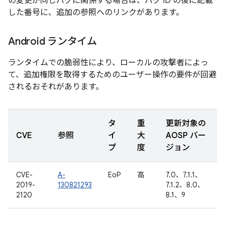
の変更が同じバグに関係する場合は、バグ ID の後に記載
した番号に、追加の参照へのリンクがあります。
Android ランタイム
ランタイムでの脆弱性により、ローカルの攻撃者によっ
て、追加権限を取得するためのユーザー操作の要件が回避
されるおそれがあります。
タ
重
更新対象の
CVE
参照
イ
大
AOSP バー
プ
度
ジョン
CVE-
A-
EoP
高
7.0、7.1.1、
2019-
130821293
7.1.2、8.0、
2120
8.1、9