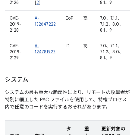
2126
[
2
]
8.1、9
CVE-
A-
EoP
高
7.0、7.1.1、
2019-
132647222
7.1.2、8.0、
2128
8.1、9
CVE-
A-
ID
高
7.0、7.1.1、
2019-
124781927
7.1.2、8.0、
2129
8.1、9
システム
システムの最も重大な脆弱性により、リモートの攻撃者が
特別に細工した PAC ファイルを使用して、特権プロセス
内で任意のコードを実行するおそれがあります。
タ
重
更新対象の