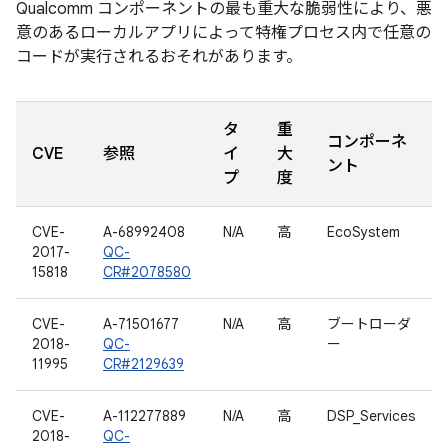
Qualcomm コンポーネントの最も重大な脆弱性により、悪
意のあるローカルアプリによって特権プロセス内で任意の
コードが実行されるおそれがあります。
タ
重
コンポーネ
CVE
参照
イ
大
ント
プ
度
CVE-
A-68992408
N/A
高
EcoSystem
2017-
QC-
15818
CR#2078580
CVE-
A-71501677
N/A
高
ブートローダ
2018-
QC-
ー
11995
CR#2129639
CVE-
A-112277889
N/A
高
DSP_Services
2018-
QC-