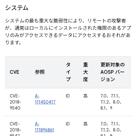
システム
システムの最も重大な脆弱性により、リモートの攻撃者
が、通常はローカルにインストールされた権限のあるアプ
リのみがアクセスできるデータにアクセスするおそれがあ
ります。
タ
重
更新対象の
CVE
参照
イ
大
AOSP バー
プ
度
ジョン
CVE-
A-
ID
高
7.0、7.1.1、
2018-
111450417
7.1.2、8.0、
9540
8.1、9
CVE-
A-
ID
高
7.0、7.1.1、
2018-
111896861
7.1.2、8.0、