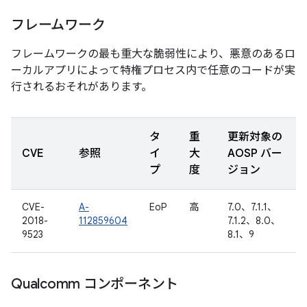
フレームワーク
フレームワークの最も重大な脆弱性により、悪意のあるロ
ーカルアプリによって特権プロセス内で任意のコードが実
行されるおそれがあります。
タ
重
更新対象の
CVE
参照
イ
大
AOSP バー
プ
度
ジョン
CVE-
A-
EoP
高
7.0、7.1.1、
2018-
112859604
7.1.2、8.0、
9523
8.1、9
Qualcomm コンポーネント