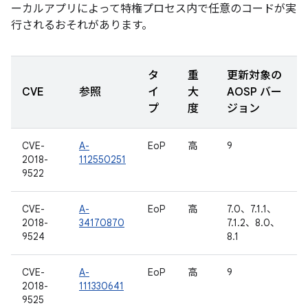
ーカルアプリによって特権プロセス内で任意のコードが実
行されるおそれがあります。
タ
重
更新対象の
CVE
参照
イ
大
AOSP バー
プ
度
ジョン
CVE-
A-
EoP
高
9
2018-
112550251
9522
CVE-
A-
EoP
高
7.0、7.1.1、
2018-
34170870
7.1.2、8.0、
9524
8.1
CVE-
A-
EoP
高
9
2018-
111330641
9525