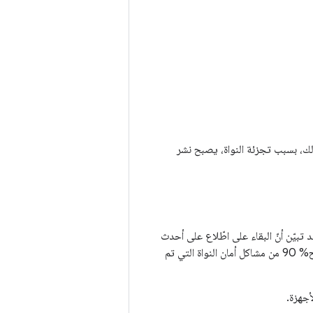
لك، بسبب تجزئة النواة، يصبح نشر
تبيّن أنّ البقاء على اطّلاع على أحدث
إصدارات LTS هو الطريقة الأكثر فعالية لتوفير إصلاحات الأمان. على أجهزة Pixel، تبيّن أنّه تم إصلاح% 90 من مشاكل أمان النواة التي تم