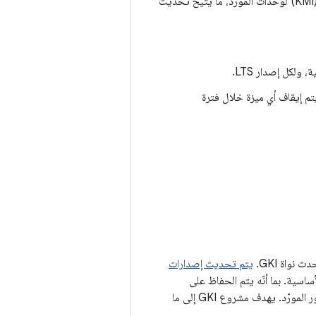
خارج النواة الأساسية إلى وحدات مورّد قابلة للتحميل. تقدّم GKI أيضًا واجهة مستقرة لوحدة النواة (KMI) لوحدات المورّد، ما يتيح تحديث
Android المتوافقة مع ACK المرتبطة بها. لا يتم إيقاف أي ميزة خلال فترة
يتم تحديث إصدارات
ات LTS وإصلاحات الأخطاء الأساسية. بما أنّه يتم الحفاظ على
استقرار البرنامج الثنائي لواجهة KMI، يمكنك تثبيت صور التشغيل هذه بدون إجراء تغييرات على صور المورّد. يهدف مشروع GKI إلى ما