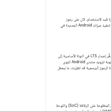
النواة إلى الأجهزة قيد الاستخدام. كان على رموز
Android Framework البرمجية مراعاة الاختلافات في نِوى الأجهزة، ولم يكن بإمكانها الاعتماد على تنفيذ ميزات Android الجديدة في
أدّت الطريقة المجزّأة لسحب رموز التصحيح إلى نِوى الإنتاج إلى تأخير يصل إلى 18 شهرًا من وقت توفُّر إصدار LTS في النواة الأساسية إلى
وقت توفّره في أحد الأجهزة. يؤدي هذا التأخير الطويل بين إصدار النواة الأساسية والمنتجات إلى صعوبة تزويد منتدى Android للنِوى
 الرموز البرمجية قد تغيّرت، ما يجعل
تجزئة النواة من خلال توحيد النواة الأساسية ونقل دعم المنظومة على الرقاقة (SoC) واللوحة