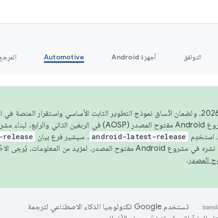
التوافق
أجهزة Android
Automotive
المرجع
اعتبارًا من عام 2026، ولضمان اتّساق نموذج التطوير الثابت الأساسي واستقرار المنصة
 استخدِم
android-latest-release
. سيشير فرع بيان
-release
ح المصدر. لمزيد من المعلومات، يُرجى الاطّلاع على
.
تستخدم Google تكنولوجيا الذكاء الاصطناعي لترجمة