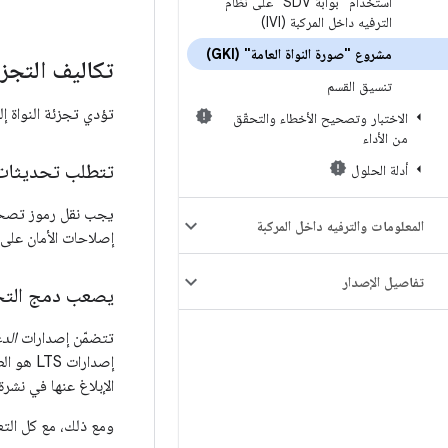
استخدام "بوابة SDV" على نظام
الترفيه داخل المركبة (IVI)
مشروع "صورة النواة العامة" (GKI)
تكاليف التجز
تنسيق القسم
تؤدي تجزئة النواة إلى ع
الاختبار وتصحيح الأخطاء والتحقّق
من الأداء
تتطلب تحديثات ال
أدلة الحلول
يجب نقل رموز تصحي
المعلومات والترفيه داخل المركبة
إصلاحات الأمان على أجهزة Android قيد الاستخدام
تفاصيل الإصدار
يصعب دمج التحدي
تتضمّن إصدارات
الدع
الإبلاغ عنها في نشرة أمان Android للأجهزة التي يتم تح
ومع ذلك، مع كل التعديلا