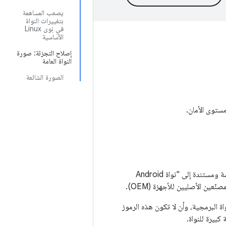
يصعب المساهمة
بتغييرات النواة
في نِوى Linux
الأساسية
إصلاح التجزئة: صورة
النواة العامة
الصورة الشائعة
يحتاج كل جهاز يعمل بنظام التشغيل Android إلى نواة إنتاج. قبل مشروع GKI، كانت النواة مخصّصة ومستندة إلى "نواة Android
يصل حجم الرموز البرمجية خارج النواة إلى% 50 من رموز النواة البرمجية، وأن لا تكون هذه الرموز