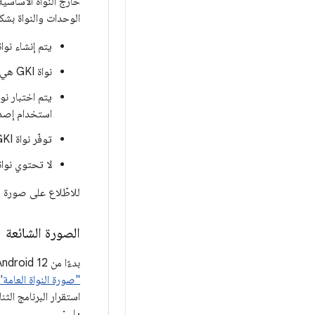
الوحدات والنواة بشك
يتم إنشاء نواة GKI من مصادر K
نواة GKI هي برنامج ثنائي لنواة واحدة بالإضافة إلى وحدات قابلة للتحميل مرتبطة بها لكل بنية، ولكل إصدار LTS.
استخدام إصدار ن
توفّر نواة GKI واجهة مستقرة لوحدة النواة (KMI) لبرامج التشغيل ضمن إصدار LTS معيّن.
لا تحتوي نواة GKI على رموز برمجية خاصة بالمنظومة على الرقاقة (SoC) أو 
للاطّلاع على صورة لبنية GKI، يُرجى ا
الصورة الشائعة
بدءًا من Android 12، يجب أن تتضمّن الأجهزة التي يتم شحنها بنواة الإصدار 5.10 أو الإصدارات الأحدث نواة GKI.
"صورة النواة العامة" (KI
يلي: