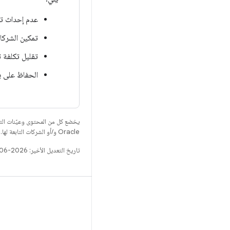
عدم إحداث تراج
تمكين الشركاء
تقليل تكلفة ت
الحفاظ على برنامج ثنائي واحد لنواة KI
يخضع كل من المحتوى وعيّنات الت
Oracle و/أو الشركات التابعة لها.
تاريخ التعديل الأخير: 2026-06-18 (حسب التوقيت العالمي المتفَّق عليه)
الإصدار
مستودع Android
المتطلّبات