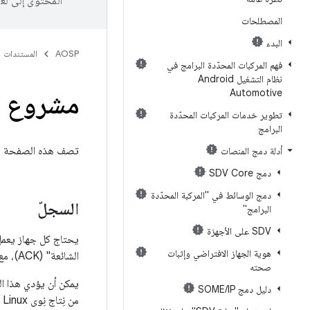
المحتوى إلى لغ
المصطلحات
البدء
AOSP
المستندات
فهم المركبات المحدّدة البرامج في
نظام التشغيل Android
Automotive
مشروع صورة ernel
تطوير خدمات المركبات المحدّدة
البرامج
تصف هذه الصفحة مشروع "صورة النواة العام
أدلة دمج المنصات
دمج SDV Core
دمج الوسائط في "المركبة المحدّدة
السجلّ
البرامج"
SDV على الأجهزة
هوية الجهاز الافتراضي وإثبات
الشائعة" (ACK)، مع إجراء تغييرات خاصة بالجهاز من قِبل مورّدي المنظومة على الرقاقة (SoC) والمصنّعين الأصليين للأجهزة (OEM).
صحته
دليل دمج SOME
IP
/
من نِتاج نِوى Linux أو نِوى ACK. وبالتالي، أدّت طبيعة النواة المخصّصة قبل مشروع GKI إلى تجزئة كبيرة للنواة.