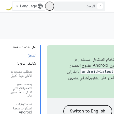
/
على هذه الصفحة
السجلّ
 في النظام المتكامل، سننشر رمز
تكاليف التجزئة
المصدر في مشروع Android مفتوح المصدر (AOSP) في الربعَين الثاني والرابع. لبناء مشروع Android مفتوح المصدر
android-latest
دائمًا إلى
تتطلب تحديثات
الأمان جهدًا كبيرًا
التغييرات في مشروع
يصعب دمج
التحديثات التي
تتلقى دعمًا طويل
الأمد
تمنع ترقيات
إصدارات منصة
Android