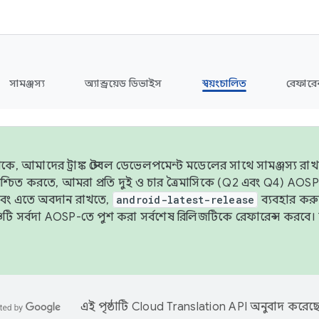
সামঞ্জস্য
অ্যান্ড্রয়েড ডিভাইস
স্বয়ংচালিত
রেফারেন
ে, আমাদের ট্রাঙ্ক স্টেবল ডেভেলপমেন্ট মডেলের সাথে সামঞ্জস্য রাখতে
 নিশ্চিত করতে, আমরা প্রতি দুই ও চার ত্রৈমাসিকে (Q2 এবং Q4) A
এবং এতে অবদান রাখতে,
android-latest-release
ব্যবহার কর
ব্রাঞ্চটি সর্বদা AOSP-তে পুশ করা সর্বশেষ রিলিজটিকে রেফারেন্স করব
এই পৃষ্ঠাটি
Cloud Translation API
অনুবাদ করেছে