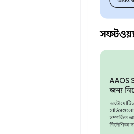
আরও জ
সফটওয়্য
AAOS SD
জন্য নির
অটোমোটিভ
সার্ভিসগুলোর
সম্পর্কিত আম
নির্দেশিকা স