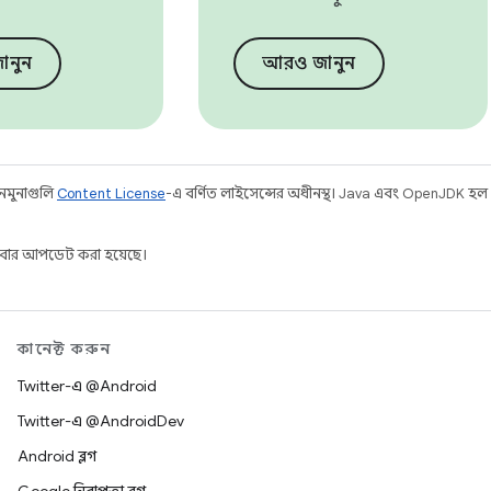
ানুন
আরও জানুন
 নমুনাগুলি
Content License
-এ বর্ণিত লাইসেন্সের অধীনস্থ। Java এবং OpenJDK হল O
বার আপডেট করা হয়েছে।
কানেক্ট করুন
Twitter-এ @Android
Twitter-এ @AndroidDev
Android ব্লগ