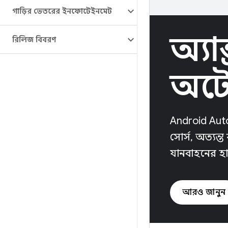
গাড়ির ভেতরের ইনফোটেইনমেন্ট
অ্যান
রিলিজ বিবরণ
অট
Android Auto
সোর্স, অত্যন্ত
যানবাহনের হার
আরও জানুন