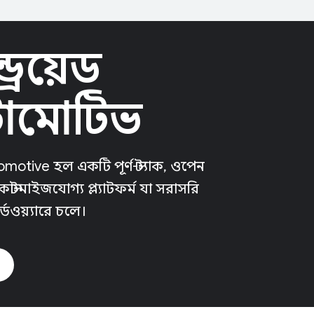
্ড্রয়েড
োমোটিভ
motive হল একটি পূর্ণ-স্ট্যাক, ওপেন
 কাস্টমাইজযোগ্য প্ল্যাটফর্ম যা সরাসরি
্ডওয়্যারে চলে।