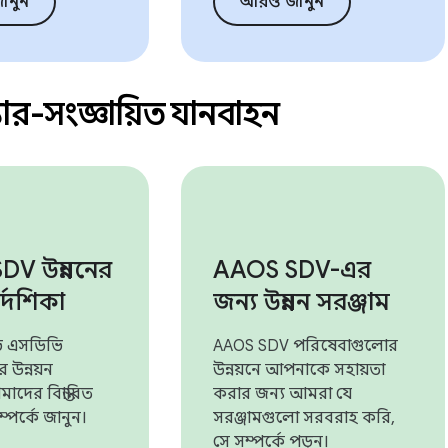
ানুন
আরও জানুন
ার-সংজ্ঞায়িত যানবাহন
V উন্নয়নের
AAOS SDV-এর
্দেশিকা
জন্য উন্নয়ন সরঞ্জাম
 এসডিভি
AAOS SDV পরিষেবাগুলোর
 উন্নয়ন
উন্নয়নে আপনাকে সহায়তা
াদের বিস্তারিত
করার জন্য আমরা যে
ম্পর্কে জানুন।
সরঞ্জামগুলো সরবরাহ করি,
সে সম্পর্কে পড়ুন।