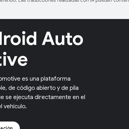
referido. Las traducciones realizadas con IA pueden conten
roid Auto
ive
omotive es una plataforma
le, de código abierto y de pila
e se ejecuta directamente en el
 vehículo.
ación