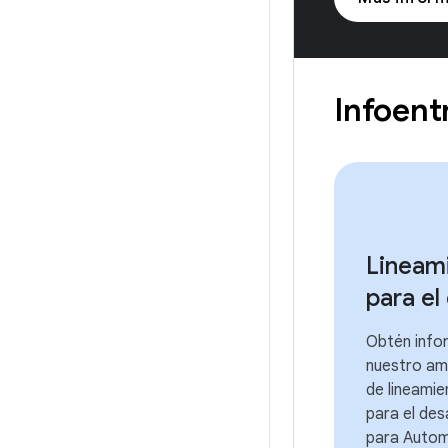
Infoent
Lineam
para el
Obtén info
nuestro am
de lineamie
para el des
para Autom