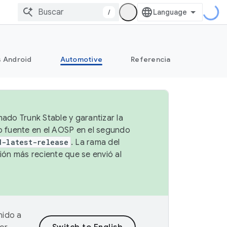
/
s Android
Automotive
Referencia
mado Trunk Stable y garantizar la
go fuente en el AOSP en el segundo
d-latest-release
. La rama del
ión más reciente que se envió al
nido a