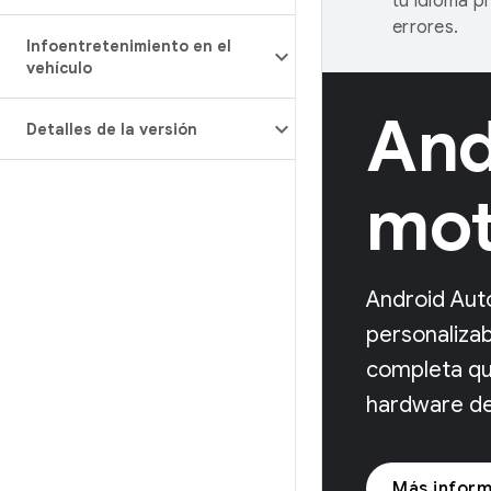
tu idioma p
errores.
Infoentretenimiento en el
vehículo
And
Detalles de la versión
mot
Android Aut
personalizab
completa qu
hardware del
Más inform