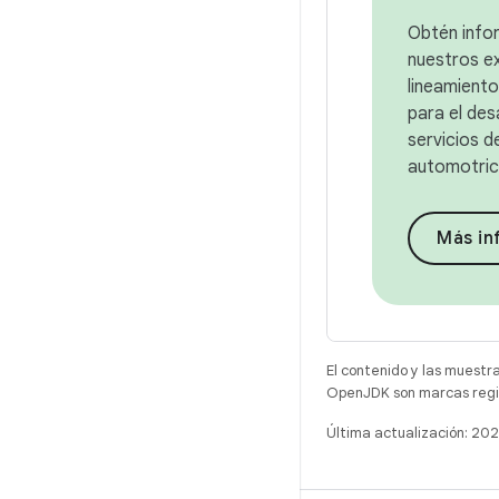
Obtén info
nuestros e
lineamiento
para el des
servicios 
automotric
Más in
El contenido y las muestr
OpenJDK son marcas regis
Última actualización: 2