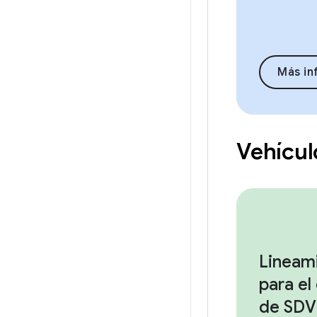
Más in
Vehícul
Lineam
para el
de SDV