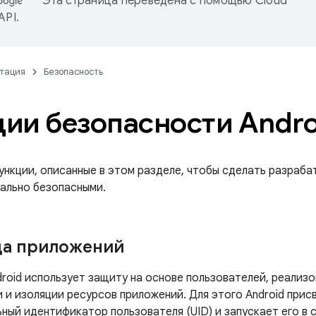
Эта страница переведена с помощью
Cloud
 API
.
тация
Безопасность
ии безопасности Andro
ункции, описанные в этом разделе, чтобы сделать разраб
мально безопасными.
ца приложений
oid использует защиту на основе пользователей, реализов
 и изоляции ресурсов приложений. Для этого Android при
ьный идентификатор пользователя (UID) и запускает его в