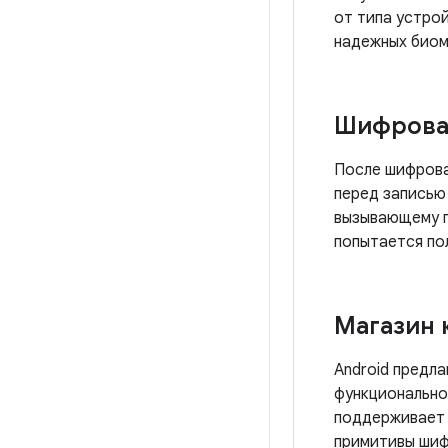
от типа устро
надежных биом
Шифрова
После шифрова
перед записью
вызывающему п
попытается пол
Магазин 
Android предл
функционально
поддерживает 
примитивы шиф