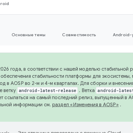
roid
Основные темы
Совместимость
Android-
2026 года, в соответствии с нашей моделью стабильной
я обеспечения стабильности платформы для экосистемы,
од в AOSP во 2-м и 4-м кварталах. Для сборки и внесени
е ветку
android-latest-release
. Ветка
android-lates
ет ссылаться на самый последний релиз, выпущенный в A
льной информации см.
раздел «Изменения в AOSP»
.