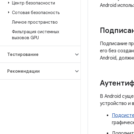
Центр безопасности
Android исполь
Сотовая безопасность
Личное пространство
Подписа
Фильтрация системных
вызовов GPU
Подписание пр
его без созда
Тестирование
Android, долж
Рекомендации
Аутенти
В Android сущ
устройство и в
Подсисте
графическ
Дополни