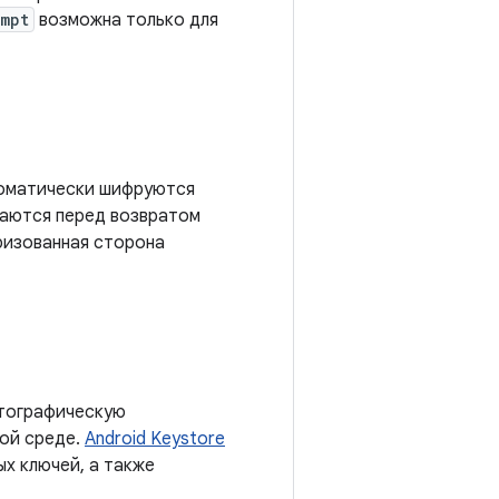
ompt
возможна только для
томатически шифруются
ваются перед возвратом
ризованная сторона
птографическую
ной среде.
Android Keystore
х ключей, а также