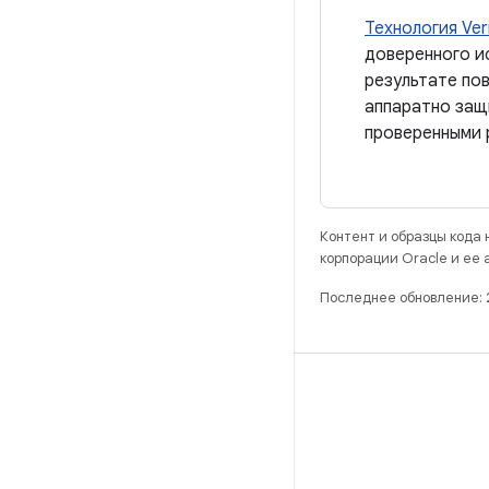
Технология Ver
доверенного и
результате пов
аппаратно защ
проверенными 
Контент и образцы кода
корпорации Oracle и ее
Последнее обновление:
РАЗРАБОТКА
Хранилище Android Repository
Требования