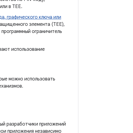
или в TEE.
а, графического ключа или
защищенного элемента (TEE),
й программный ограничитель
вают использование
орые можно использовать
еханизмов.
рый разработчики приложений
вои приложения независимо