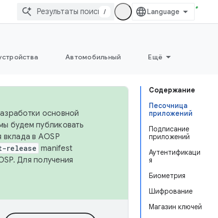
/
устройства
Автомобильный
Ещё
Содержание
Песочница
 разработки основной
приложений
 мы будем публиковать
Подписание
я вклада в AOSP
приложений
t-release
manifest
Аутентификаци
OSP. Для получения
я
Биометрия
Шифрование
Магазин ключей