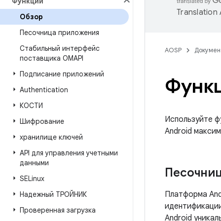
Функции
Translation
Обзор
Песочница приложения
Стабильный интерфейс
AOSP
Докумен
поставщика OMAPI
Подписание приложений
Функц
Authentication
КОСТИ
Используйте ф
Шифрование
Android макси
хранилище ключей
API для управления учетными
данными
Песочни
SELinux
Платформа Andr
Надежный ТРОЙНИК
идентификации
Проверенная загрузка
Android уникал