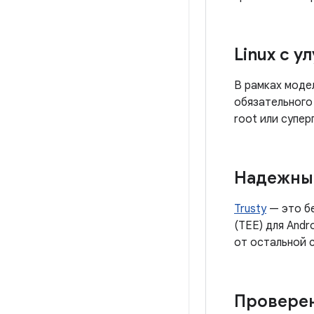
Linux с 
В рамках модел
обязательного
root или супер
Надежны
Trusty
— это бе
(TEE) для Andr
от остальной с
Проверен