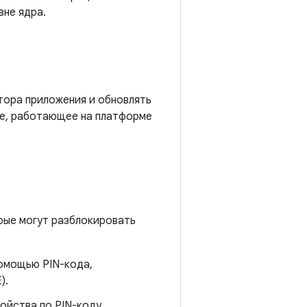
вне ядра.
ора приложения и обновлять
ие, работающее на платформе
рые могут разблокировать
омощью PIN-кода,
).
ойства по PIN-коду,