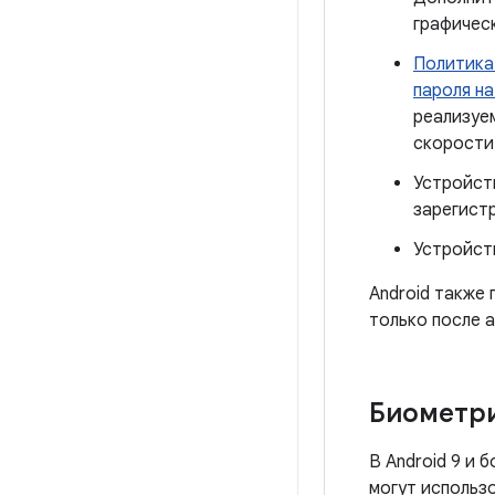
графичес
Политика
пароля н
реализуе
скорости
Устройст
зарегист
Устройст
Android также
только после 
Биометр
В Android 9 и 
могут использ