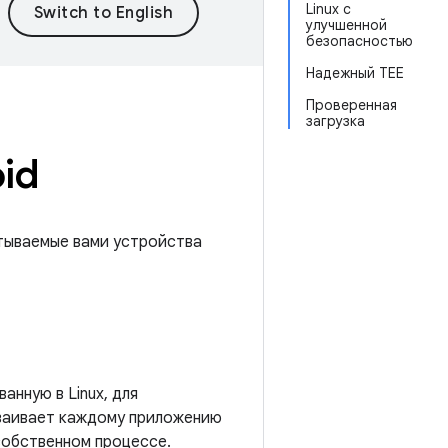
Linux с
улучшенной
безопасностью
Надежный TEE
Проверенная
загрузка
id
атываемые вами устройства
анную в Linux, для
сваивает каждому приложению
 собственном процессе.