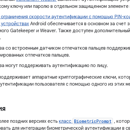
кому ключу или паролю в отдельном защищенном элементе 
 ограничения скорости аутентификации с помощью PIN-код
а устройствах
Android обеспечивается в основном за счет 
мого Gatekeeper и Weaver. Также доступен дополнительны
.
ва со встроенным датчиком отпечатков пальцев поддержи
рированных отпечатков пальцев.
ва могут поддерживать аутентификацию по лицу.
 поддерживает аппаратные криптографические ключи, кот
аутентификации пользователя с помощью одного из этих м
ия
более поздних версиях есть
класс
BiometricPrompt
, кото
овать для интеграции биометрической аутентификации в с