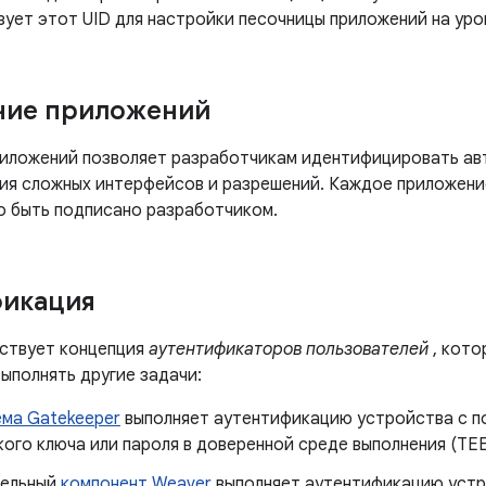
зует этот UID для настройки песочницы приложений на уро
ние приложений
иложений позволяет разработчикам идентифицировать авт
ния сложных интерфейсов и разрешений. Каждое приложен
но быть подписано разработчиком.
фикация
ествует концепция
аутентификаторов пользователей
, кото
ыполнять другие задачи:
ма Gatekeeper
выполняет аутентификацию устройства с п
ого ключа или пароля в доверенной среде выполнения (TEE
тельный
компонент Weaver
выполняет аутентификацию устр