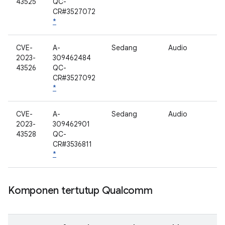
43525
QC-
CR#3527072
*
CVE-
A-
Sedang
Audio
2023-
309462484
43526
QC-
CR#3527092
*
CVE-
A-
Sedang
Audio
2023-
309462901
43528
QC-
CR#3536811
*
Komponen tertutup Qualcomm