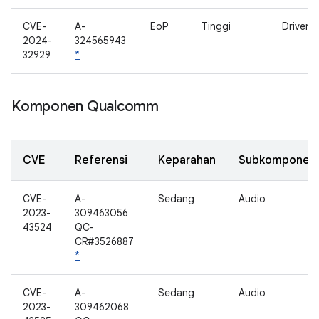
CVE-
A-
EoP
Tinggi
Driver G
2024-
324565943
32929
*
Komponen Qualcomm
CVE
Referensi
Keparahan
Subkomponen
CVE-
A-
Sedang
Audio
2023-
309463056
43524
QC-
CR#3526887
*
CVE-
A-
Sedang
Audio
2023-
309462068