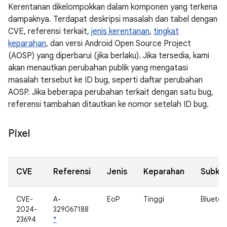
Kerentanan dikelompokkan dalam komponen yang terkena
dampaknya. Terdapat deskripsi masalah dan tabel dengan
CVE, referensi terkait,
jenis kerentanan
,
tingkat
keparahan
, dan versi Android Open Source Project
(AOSP) yang diperbarui (jika berlaku). Jika tersedia, kami
akan menautkan perubahan publik yang mengatasi
masalah tersebut ke ID bug, seperti daftar perubahan
AOSP. Jika beberapa perubahan terkait dengan satu bug,
referensi tambahan ditautkan ke nomor setelah ID bug.
Pixel
CVE
Referensi
Jenis
Keparahan
Subko
CVE-
A-
EoP
Tinggi
Bluetoo
2024-
329067188
23694
*