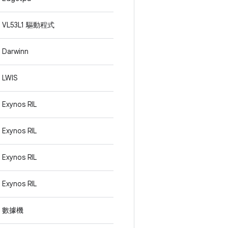
VL53L1 驅動程式
Darwinn
LWIS
Exynos RIL
Exynos RIL
Exynos RIL
Exynos RIL
數據機