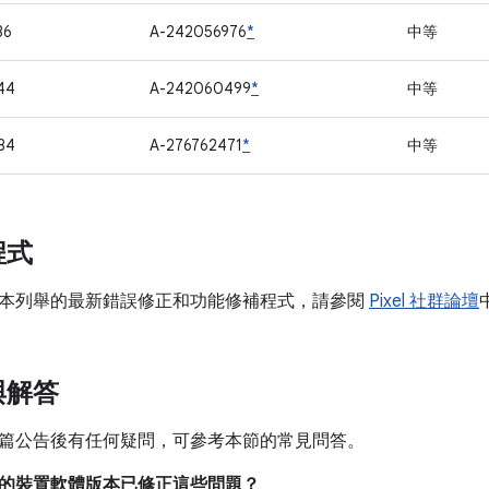
36
A-242056976
*
中等
44
A-242060499
*
中等
84
A-276762471
*
中等
程式
本列舉的最新錯誤修正和功能修補程式，請參閱
Pixel 社群論壇
與解答
篇公告後有任何疑問，可參考本節的常見問答。
目前的裝置軟體版本已修正這些問題？