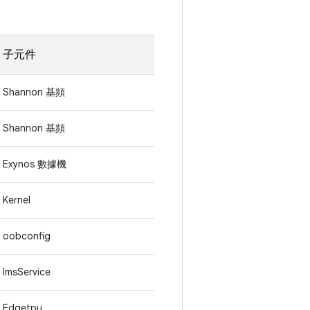
子元件
Shannon 基頻
Shannon 基頻
Exynos 數據機
Kernel
oobconfig
ImsService
Edgetpu