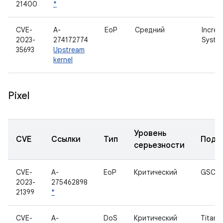
21400
*
CVE-
A-
EoP
Средний
Increm
2023-
274172774
System
35693
Upstream
kernel
Pixel
Уровень
CVE
Ссылки
Тип
Подк
серьезности
CVE-
A-
EoP
Критический
GSC
2023-
275462898
21399
*
CVE-
A-
DoS
Критический
Titan 