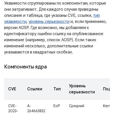
Уязвимости сгруппированы по компонентам, которые
они затрагивают. Для каждого случая приведены
описание и таблица, где указаны CVE, ссылки,
тип
уязвимости
,
уровень серьезности
и, если применимо,
версии AOSP. Где возможно, мы добавляем к
идентификатору ошибки ссылку на опубликованное
изменение (например, список AOSP). Если таких
изменений несколько, дополнительные ссылки
указываются в квадратных скобках.
Компоненты ядра
Уровень
CVE
Ссылки
Тип
Подк
серьезности
CVE-
A-
EoP
Средний
Kernel
2023-
264663832