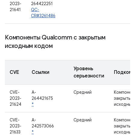
2023-
264422251
21641
QC-
CR#3261486
Компоненты Qualcomm с закрытым
исходным кодом
Уровень
CVE
Ссылки
Подкомп
серьезности
CVE-
A-
Средний
Компонен
2023-
264421675
закрытым
21624
*
исходным
CVE-
A-
Средний
Компонен
2023-
242573066
закрытым
21633
*
исходным