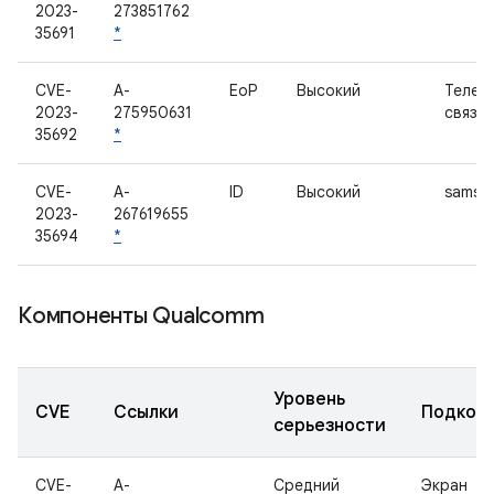
2023-
273851762
35691
*
CVE-
A-
EoP
Высокий
Телеф
2023-
275950631
связь
35692
*
CVE-
A-
ID
Высокий
samsun
2023-
267619655
35694
*
Компоненты Qualcomm
Уровень
CVE
Ссылки
Подком
серьезности
CVE-
A-
Средний
Экран