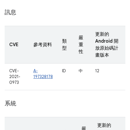
訊息
更新的
嚴
類
Android 開
CVE
參考資料
重
型
放原始碼計
性
畫版本
CVE-
A-
ID
中
12
2021-
197328178
0973
系統
更新的
嚴