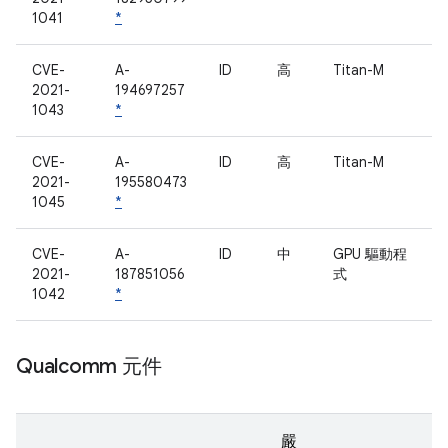
1041
*
CVE-
A-
ID
高
Titan-M
2021-
194697257
1043
*
CVE-
A-
ID
高
Titan-M
2021-
195580473
1045
*
CVE-
A-
ID
中
GPU 驅動程
2021-
187851056
式
1042
*
Qualcomm 元件
嚴