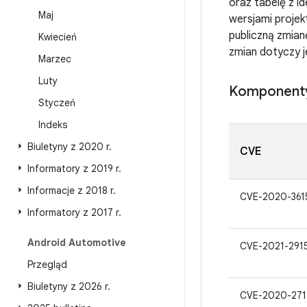
oraz tabelę z i
Maj
wersjami proje
publiczną zmianę
Kwiecień
zmian dotyczy j
Marzec
Luty
Komponenty
Styczeń
Indeks
Biuletyny z 2020 r
.
CVE
Informatory z 2019 r
.
Informacje z 2018 r
.
CVE-2020-361
Informatory z 2017 r
.
Android Automotive
CVE-2021-291
Przegląd
Biuletyny z 2026 r
.
CVE-2020-27