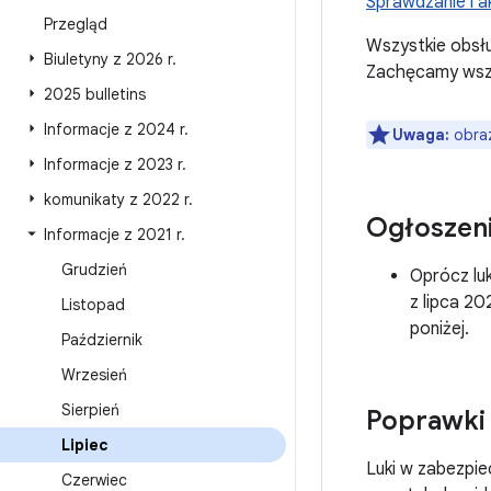
Sprawdzanie i a
Przegląd
Wszystkie obsł
Biuletyny z 2026 r
.
Zachęcamy wszys
2025 bulletins
Informacje z 2024 r
.
Uwaga:
obra
Informacje z 2023 r
.
komunikaty z 2022 r
.
Ogłoszen
Informacje z 2021 r
.
Grudzień
Oprócz lu
z lipca 2
Listopad
poniżej.
Październik
Wrzesień
Sierpień
Poprawki
Lipiec
Luki w zabezpi
Czerwiec