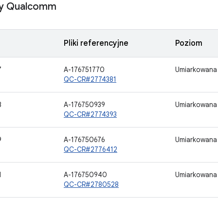
y Qualcomm
Pliki referencyjne
Poziom
7
A-176751770
Umiarkowana
QC-CR#2774381
8
A-176750939
Umiarkowana
QC-CR#2774393
9
A-176750676
Umiarkowana
QC-CR#2776412
1
A-176750940
Umiarkowana
QC-CR#2780528