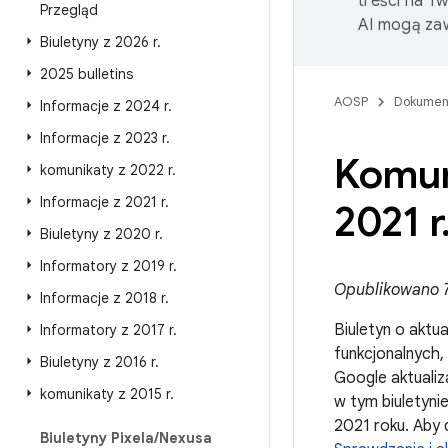
treści na T
Przegląd
AI mogą zaw
Biuletyny z 2026 r
.
2025 bulletins
AOSP
Dokumen
Informacje z 2024 r
.
Informacje z 2023 r
.
Komuni
komunikaty z 2022 r
.
Informacje z 2021 r
.
2021 r
Biuletyny z 2020 r
.
Informatory z 2019 r
.
Opublikowano 7 
Informacje z 2018 r
.
Biuletyn o aktu
Informatory z 2017 r
.
funkcjonalnych
Biuletyny z 2016 r
.
Google aktualiz
komunikaty z 2015 r
.
w tym biuletyni
2021 roku. Aby 
Biuletyny Pixela
/
Nexusa