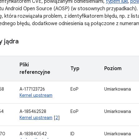
dentyfikatorem CVE, powiązanymi odniesieniami,
typem luki
,
po
ktu Android Open Source (AOSP) (w stosownych przypadkach).
, która rozwiązała problem, z identyfikatorem błędu, np. z list
ednego błędu, dodatkowe odniesienia są połączone z numerami
 jądra
Pliki
Typ
Poziom
referencyjne
58
A-177123726
EoP
Umiarkowana
Kernel upstream
54
A-185462528
EoP
Umiarkowana
Kernel upstream
[
2
]
170
A-183840542
ID
Umiarkowana