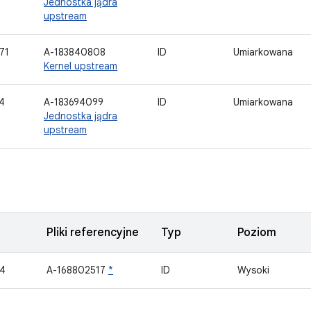
Jednostka jądra
upstream
71
A-183840808
ID
Umiarkowana
Kernel upstream
4
A-183694099
ID
Umiarkowana
Jednostka jądra
upstream
Pliki referencyjne
Typ
Poziom
4
A-168802517
*
ID
Wysoki