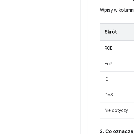
Wpisy w kolumn
Skrót
RCE
EoP
ID
DoS
Nie dotyczy
3. Co oznacza