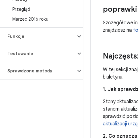
poprawki 
Przegląd
Marzec 2016 roku
Szczegółowe in
znajdziesz na
fo
Funkcje
Testowanie
Najczęsts
W tej sekcji zn
Sprawdzone metody
biuletynu.
1. Jak sprawd
Stany aktualiza
stanem aktualiza
sprawdzić pozio
aktualizacji ur
2. Co oznacza