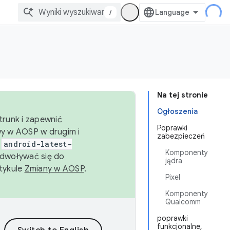
/
Na tej stronie
Ogłoszenia
trunk i zapewnić
Poprawki
wy w AOSP w drugim i
zabezpieczeń
i
android-latest-
Komponenty
dwoływać się do
jądra
rtykule
Zmiany w AOSP
.
Pixel
Komponenty
Qualcomm
poprawki
funkcjonalne,