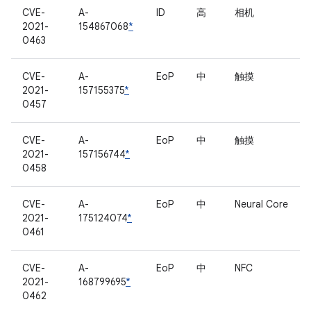
CVE-
A-
ID
高
相机
2021-
154867068
*
0463
CVE-
A-
EoP
中
触摸
2021-
157155375
*
0457
CVE-
A-
EoP
中
触摸
2021-
157156744
*
0458
CVE-
A-
EoP
中
Neural Core
2021-
175124074
*
0461
CVE-
A-
EoP
中
NFC
2021-
168799695
*
0462