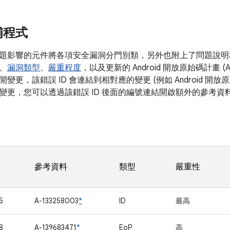
補程式
題影響的元件將各項安全漏洞分門別類，另外也附上了問題說明和
、
漏洞類型
、
嚴重程度
，以及更新的 Android 開放原始碼計畫 (
變更，該錯誤 ID 會連結到相對應的變更 (例如 Android 開
變更，您可以透過該錯誤 ID 後面的編號連結開啟額外的參考資
參考資料
類型
嚴重性
5
A-133258003
*
ID
最高
8
A-139683471
*
EoP
高