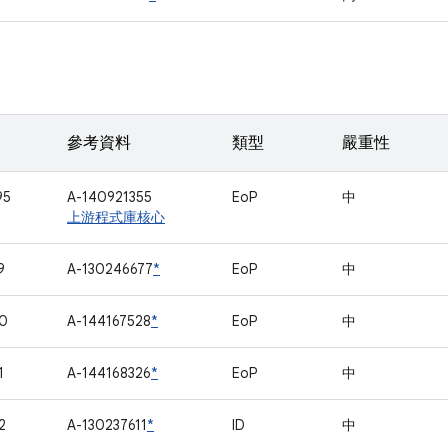
參考資料
類型
嚴重性
95
A-140921355
EoP
中
上游程式庫核心
9
A-130246677
*
EoP
中
0
A-144167528
*
EoP
中
1
A-144168326
*
EoP
中
2
A-130237611
*
ID
中