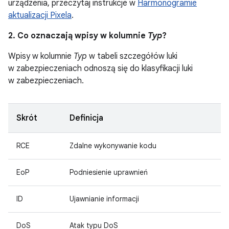
urządzenia, przeczytaj instrukcje w
Harmonogramie
aktualizacji Pixela
.
2. Co oznaczają wpisy w kolumnie
Typ
?
Wpisy w kolumnie
Typ
w tabeli szczegółów luki
w zabezpieczeniach odnoszą się do klasyfikacji luki
w zabezpieczeniach.
Skrót
Definicja
RCE
Zdalne wykonywanie kodu
EoP
Podniesienie uprawnień
ID
Ujawnianie informacji
DoS
Atak typu DoS