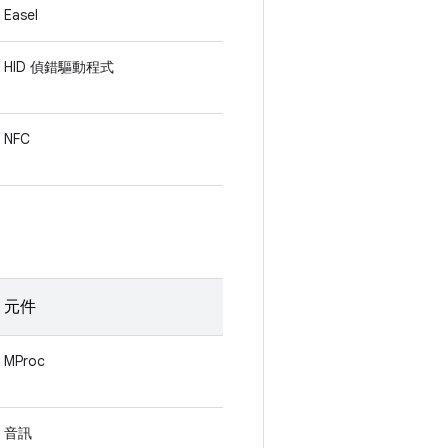
Easel
HID 偵錯驅動程式
NFC
元件
MProc
音訊