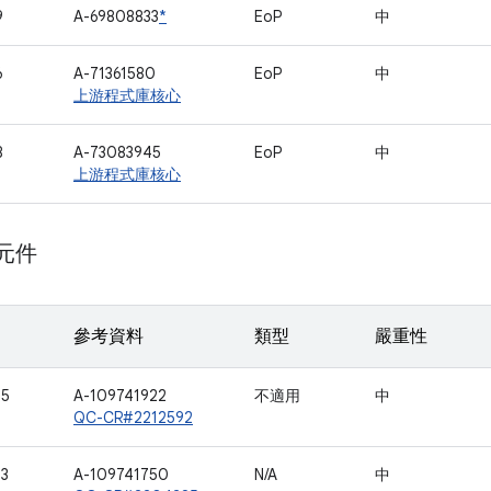
9
A-69808833
*
EoP
中
6
A-71361580
EoP
中
上游程式庫核心
8
A-73083945
EoP
中
上游程式庫核心
 元件
參考資料
類型
嚴重性
65
A-109741922
不適用
中
QC-CR#2212592
73
A-109741750
N/A
中