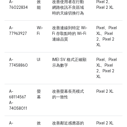
A-
效
改善使用者在行動
Pixel 2、
76022834
能
網路收訊不良區域
Pixel 2 XL
時的天線切換行為
A-
Wi-
改善連線到特定 Wi-
Pixel、Pixel
77963927
Fi
Fi 存取點時的 Wi-Fi
XL、Pixel
連線品質
2、Pixel 2
XL
A-
UI
IMEI SV 格式正確顯
Pixel、Pixel
77458860
示為數字
XL、Pixel
2、Pixel 2
XL
A-
螢
改善螢幕長亮模式
Pixel 2 XL
68114567
幕
的一致性
A-
74058011
A-
效
改善鄰近感應器的
Pixel 2 XL