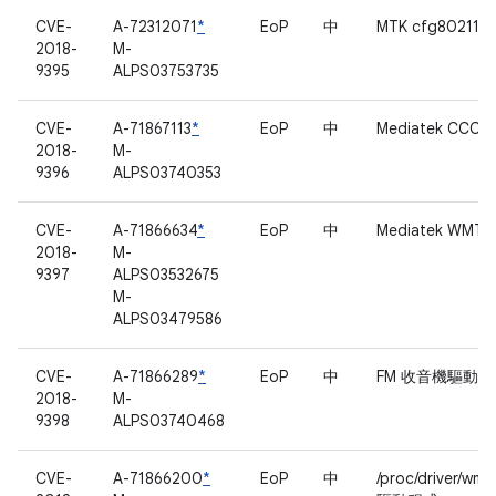
CVE-
A-72312071
*
EoP
中
MTK cfg80211
2018-
M-
9395
ALPS03753735
CVE-
A-71867113
*
EoP
中
Mediatek CCCI
2018-
M-
9396
ALPS03740353
CVE-
A-71866634
*
EoP
中
Mediatek WMT
2018-
M-
9397
ALPS03532675
M-
ALPS03479586
CVE-
A-71866289
*
EoP
中
FM 收音機驅動程
2018-
M-
9398
ALPS03740468
CVE-
A-71866200
*
EoP
中
/proc/driver/wm