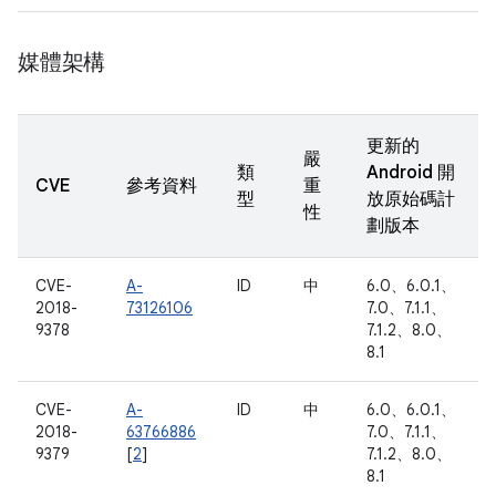
媒體架構
更新的
嚴
類
Android 開
CVE
參考資料
重
型
放原始碼計
性
劃版本
CVE-
A-
ID
中
6.0、6.0.1、
2018-
73126106
7.0、7.1.1、
9378
7.1.2、8.0、
8.1
CVE-
A-
ID
中
6.0、6.0.1、
2018-
63766886
7.0、7.1.1、
9379
[
2
]
7.1.2、8.0、
8.1