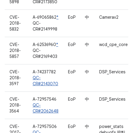
5898
CR#2173850
CVE-
A-69065862
*
EoP
中
Camerav2
2018-
QC-
5832
CR#2149998
CVE-
A-62536960
*
EoP
中
wcd_cpe_core
2018-
QC-
5857
CR#2169403
CVE-
A-74237782
EoP
中
DSP_Services
2018-
QC-
3597
CR#2143070
CVE-
A-72957546
EoP
中
DSP_Services
2018-
QC-
3564
CR#2062648
CVE-
A-72957506
EoP
中
power_stats
2017-
QC-
debugfs 節點