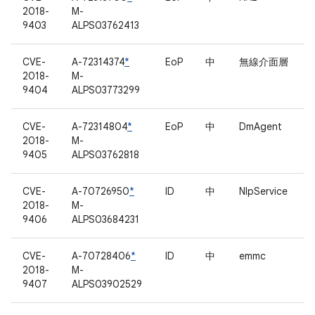
2018-
M-
9403
ALPS03762413
CVE-
A-72314374
*
EoP
中
無線介面層
2018-
M-
9404
ALPS03773299
CVE-
A-72314804
*
EoP
中
DmAgent
2018-
M-
9405
ALPS03762818
CVE-
A-70726950
*
ID
中
NlpService
2018-
M-
9406
ALPS03684231
CVE-
A-70728406
*
ID
中
emmc
2018-
M-
9407
ALPS03902529