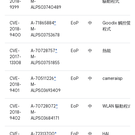
2018-
M-
驅動程式
9399
ALPS03740489
CVE-
A-71865884
*
EoP
中
Goodix 觸控螢
2018-
M-
程式
9400
ALPS03753678
CVE-
A-70728757
*
EoP
中
熱能
2017-
M-
13308
ALPS03751855
CVE-
A-70511226
*
EoP
中
cameraisp
2018-
M-
9401
ALPS03693409
CVE-
A-70728072
*
EoP
中
WLAN 驅動程式
2018-
M-
9402
ALPS03684171
CVE-
A-72313700
*
EoP
中
HAL