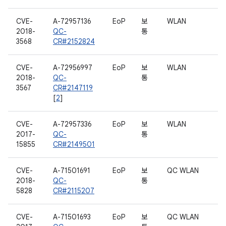
CVE-
A-72957136
EoP
보
WLAN
2018-
QC-
통
3568
CR#2152824
CVE-
A-72956997
EoP
보
WLAN
2018-
QC-
통
3567
CR#2147119
[
2
]
CVE-
A-72957336
EoP
보
WLAN
2017-
QC-
통
15855
CR#2149501
CVE-
A-71501691
EoP
보
QC WLAN
2018-
QC-
통
5828
CR#2115207
CVE-
A-71501693
EoP
보
QC WLAN