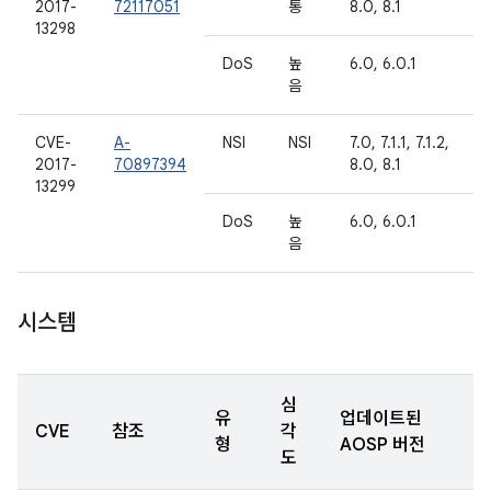
2017-
72117051
통
8.0, 8.1
13298
DoS
높
6.0, 6.0.1
음
CVE-
A-
NSI
NSI
7.0, 7.1.1, 7.1.2,
2017-
70897394
8.0, 8.1
13299
DoS
높
6.0, 6.0.1
음
시스템
심
유
업데이트된
CVE
참조
각
형
AOSP 버전
도