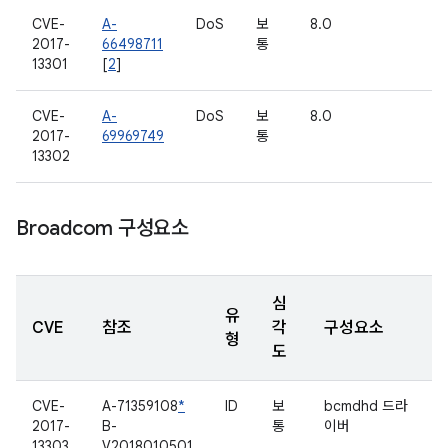
CVE-
A-
DoS
보
8.0
2017-
66498711
통
13301
[
2
]
CVE-
A-
DoS
보
8.0
2017-
69969749
통
13302
Broadcom 구성요소
심
유
CVE
참조
각
구성요소
형
도
CVE-
A-71359108
*
ID
보
bcmdhd 드라
2017-
B-
통
이버
13303
V2018010501