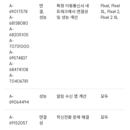
A-
연
특정 이동통신사 네
Pixel, Pixel
69017578
결,
트워크에서 연결성
XL, Pixel 2,
A-
성능
및 성능 개선
Pixel 2 XL
68138080
A-
68205105
A-
70731000
A-
69574837
A-
68474108
A-
70406781
A-
성능
알림 수신 앱 개선
모두
69064494
A-
연결
착신전환 문제 해결
모두
69152057
성