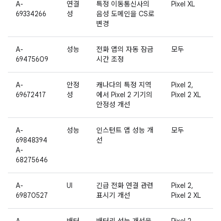
A-
연결
특정 이동통신사의
Pixel XL
69334266
성
음성 도메인을 CS로
변경
A-
성능
전화 앱의 자동 잠금
모두
69475609
시간 조정
A-
안정
캐나다의 특정 지역
Pixel 2,
69672417
성
에서 Pixel 2 기기의
Pixel 2 XL
안정성 개선
A-
성능
인스턴트 앱 성능 개
모두
69848394
선
A-
68275646
A-
UI
긴급 전화 연결 관련
Pixel 2,
69870527
표시기 개선
Pixel 2 XL