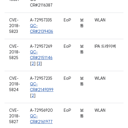
CR#2116387
CVE-
A-72957335
EoP
보
WLAN
2018-
QC-
통
5823
CR#2139436
CVE-
A-72957269
EoP
보
IPA 드라이버
2018-
QC-
통
5825
CR#2151146
[
2
] [
3
]
CVE-
A-72957235
EoP
보
WLAN
2018-
QC-
통
5824
CR#2149399
[
2
]
CVE-
A-72956920
EoP
보
WLAN
2018-
QC-
통
5827
CR#2161977