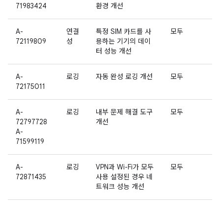
71983424
환경 개선
A-
연결
특정 SIM 카드를 사
모두
72119809
성
용하는 기기의 데이
터 성능 개선
A-
로깅
자동 완성 로깅 개선
모두
72175011
A-
로깅
내부 문제 해결 도구
모두
72797728
개선
A-
71599119
A-
로깅
VPN과 Wi-Fi가 모두
모두
72871435
사용 설정된 경우 네
트워크 성능 개선