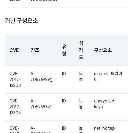
커널 구성요소
심
유
CVE
참조
각
구성요소
형
도
CVE-
A-
ID
보
mnh_sm 드라이
2017-
70576999
*
통
버
13304
CVE-
A-
ID
보
encrypted-
2017-
70526974
*
통
keys
13305
CVE-
A-
ID
보
netlink tap