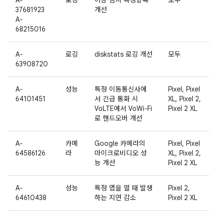
A-
로깅
이상 감지 측정항목
모두
37681923
개선
A-
68215016
A-
로깅
diskstats 로깅 개선
모두
63908720
A-
성능
특정 이동통신사에
Pixel, Pixel
64101451
서 긴급 통화 시
XL, Pixel 2,
VoLTE에서 VoWi-Fi
Pixel 2 XL
로 핸드오버 개선
A-
카메
Google 카메라의
Pixel, Pixel
64586126
라
마이크로비디오 성
XL, Pixel 2,
능 개선
Pixel 2 XL
A-
성능
특정 앱을 열 때 발생
Pixel 2,
64610438
하는 지연 감소
Pixel 2 XL