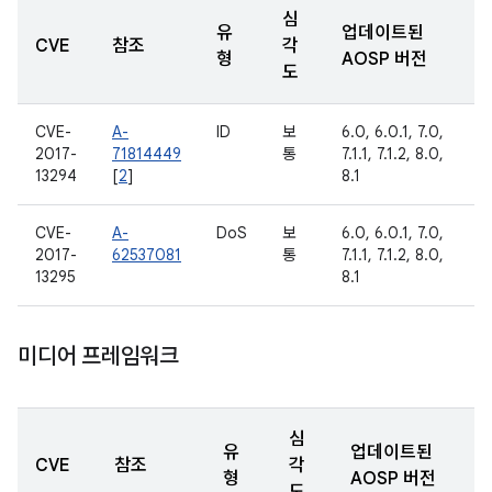
심
유
업데이트된
CVE
참조
각
형
AOSP 버전
도
CVE-
A-
ID
보
6.0, 6.0.1, 7.0,
2017-
71814449
통
7.1.1, 7.1.2, 8.0,
13294
[
2
]
8.1
CVE-
A-
DoS
보
6.0, 6.0.1, 7.0,
2017-
62537081
통
7.1.1, 7.1.2, 8.0,
13295
8.1
미디어 프레임워크
심
유
업데이트된
CVE
참조
각
형
AOSP 버전