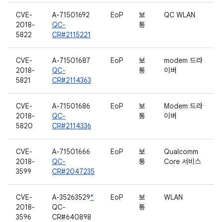
CVE-
A-71501692
EoP
보
QC WLAN
2018-
QC-
통
5822
CR#2115221
CVE-
A-71501687
EoP
보
modem 드라
2018-
QC-
통
이버
5821
CR#2114363
CVE-
A-71501686
EoP
보
Modem 드라
2018-
QC-
통
이버
5820
CR#2114336
CVE-
A-71501666
EoP
보
Qualcomm
2018-
QC-
통
Core 서비스
3599
CR#2047235
CVE-
A-35263529
*
EoP
보
WLAN
2018-
QC-
통
3596
CR#640898