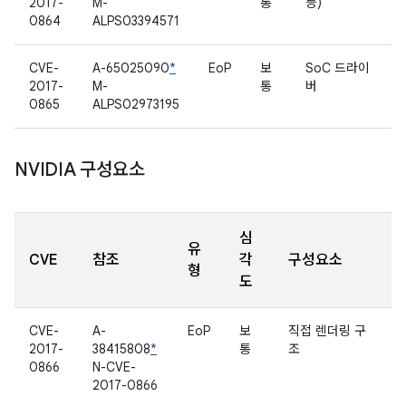
2017-
M-
통
등)
0864
ALPS03394571
CVE-
A-65025090
*
EoP
보
SoC 드라이
2017-
M-
통
버
0865
ALPS02973195
NVIDIA 구성요소
심
유
CVE
참조
각
구성요소
형
도
CVE-
A-
EoP
보
직접 렌더링 구
2017-
38415808
*
통
조
0866
N-CVE-
2017-0866