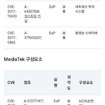
CVE-
A-
EoP
보
네트워크 하위
2017-
64257838
통
시스템
11600
업스트림 커
널
CVE-
A-
EoP
보
동영상 드라이버
2017-
37950620
*
통
0863
Media
Tek 구성요소
심
유
CVE
참조
각
구성요소
형
도
CVE-
A-37277147
*
EoP
보
IoCtl(손전