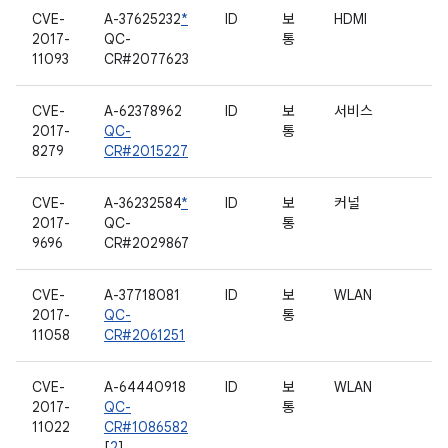
CVE-
A-37625232
*
ID
보
HDMI
2017-
QC-
통
11093
CR#2077623
CVE-
A-62378962
ID
보
서비스
2017-
QC-
통
8279
CR#2015227
CVE-
A-36232584
*
ID
보
커널
2017-
QC-
통
9696
CR#2029867
CVE-
A-37718081
ID
보
WLAN
2017-
QC-
통
11058
CR#2061251
CVE-
A-64440918
ID
보
WLAN
2017-
QC-
통
11022
CR#1086582
[
2
]