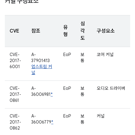
커널 구성요소
심
유
CVE
참조
각
구성요소
형
도
CVE-
A-
EoP
보
코어 커널
2017-
37901413
통
6001
업스트림 커
널
CVE-
A-
EoP
보
오디오 드라이버
2017-
36006981
*
통
0861
CVE-
A-
EoP
보
커널
2017-
36006779
*
통
0862