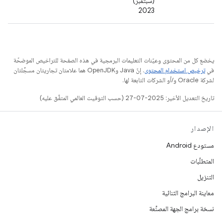
(سبتمبر)
2023
يخضع كل من المحتوى وعيّنات التعليمات البرمجية في هذه الصفحة للتراخيص الموضحّة
في
ترخيص استخدام المحتوى
. إنّ Java وOpenJDK هما علامتان تجاريتان مسجَّلتان
لشركة Oracle و/أو الشركات التابعة لها.
تاريخ التعديل الأخير: 2025-07-27 (حسب التوقيت العالمي المتفَّق عليه)
الإصدار
مستودع Android
المتطلّبات
التنزيل
معاينة البرامج الثنائية
نسخة برامج الجهة المصنِّعة