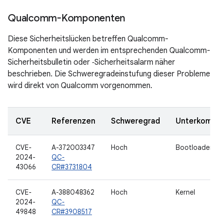
Qualcomm-Komponenten
Diese Sicherheitslücken betreffen Qualcomm-
Komponenten und werden im entsprechenden Qualcomm-
Sicherheitsbulletin oder ‑Sicherheitsalarm näher
beschrieben. Die Schweregradeinstufung dieser Probleme
wird direkt von Qualcomm vorgenommen.
CVE
Referenzen
Schweregrad
Unterkomp
CVE-
A-372003347
Hoch
Bootloader
2024-
QC-
43066
CR#3731804
CVE-
A-388048362
Hoch
Kernel
2024-
QC-
49848
CR#3908517