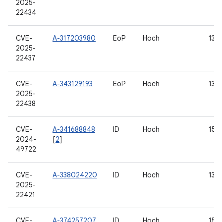
2025-
22434
CVE-
A-317203980
EoP
Hoch
13
2025-
22437
CVE-
A-343129193
EoP
Hoch
13, 
2025-
22438
CVE-
A-341688848
ID
Hoch
15
2024-
[
2
]
49722
CVE-
A-338024220
ID
Hoch
13, 
2025-
22421
CVE-
A-374257207
ID
Hoch
15