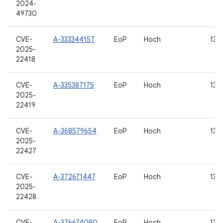
2024-
49730
CVE-
A-333344157
EoP
Hoch
13, 
2025-
22418
CVE-
A-335387175
EoP
Hoch
13, 
2025-
22419
CVE-
A-368579654
EoP
Hoch
13, 
2025-
22427
CVE-
A-372671447
EoP
Hoch
13, 
2025-
22428
CVE-
A-376674080
EoP
Hoch
13, 