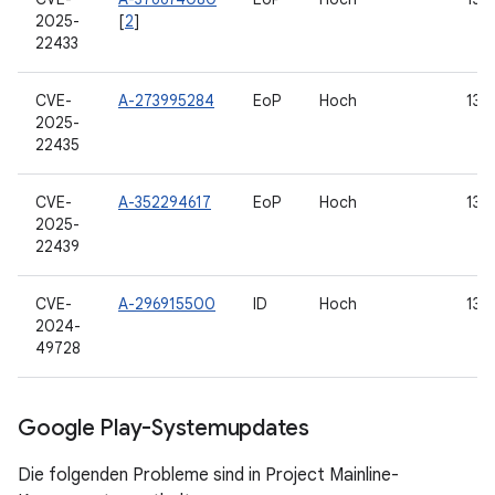
2025-
[
2
]
22433
CVE-
A-273995284
EoP
Hoch
13, 
2025-
22435
CVE-
A-352294617
EoP
Hoch
13, 
2025-
22439
CVE-
A-296915500
ID
Hoch
13, 
2024-
49728
Google Play-Systemupdates
Die folgenden Probleme sind in Project Mainline-