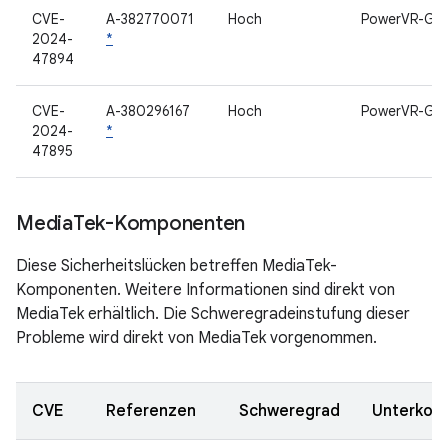
CVE-
A-382770071
Hoch
PowerVR-GP
2024-
*
47894
CVE-
A-380296167
Hoch
PowerVR-GP
2024-
*
47895
Media
Tek-Komponenten
Diese Sicherheitslücken betreffen MediaTek-
Komponenten. Weitere Informationen sind direkt von
MediaTek erhältlich. Die Schweregradeinstufung dieser
Probleme wird direkt von MediaTek vorgenommen.
CVE
Referenzen
Schweregrad
Unterkom