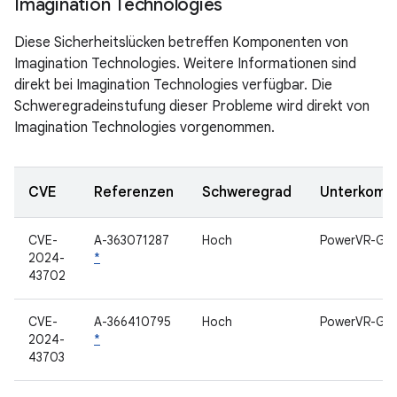
Imagination Technologies
Diese Sicherheitslücken betreffen Komponenten von
Imagination Technologies. Weitere Informationen sind
direkt bei Imagination Technologies verfügbar. Die
Schweregradeinstufung dieser Probleme wird direkt von
Imagination Technologies vorgenommen.
CVE
Referenzen
Schweregrad
Unterkomp
CVE-
A-363071287
Hoch
PowerVR-GP
2024-
*
43702
CVE-
A-366410795
Hoch
PowerVR-GP
2024-
*
43703