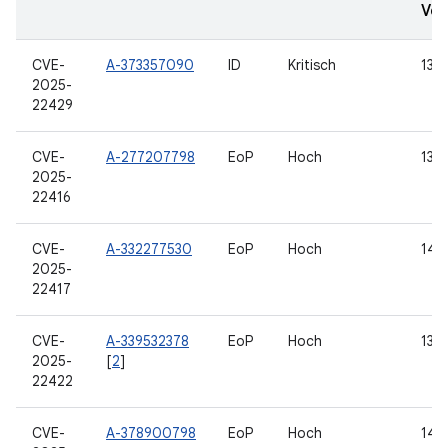
Ver
CVE-
A-373357090
ID
Kritisch
13, 
2025-
22429
CVE-
A-277207798
EoP
Hoch
13, 
2025-
22416
CVE-
A-332277530
EoP
Hoch
14, 
2025-
22417
CVE-
A-339532378
EoP
Hoch
13, 
2025-
[
2
]
22422
CVE-
A-378900798
EoP
Hoch
14, 