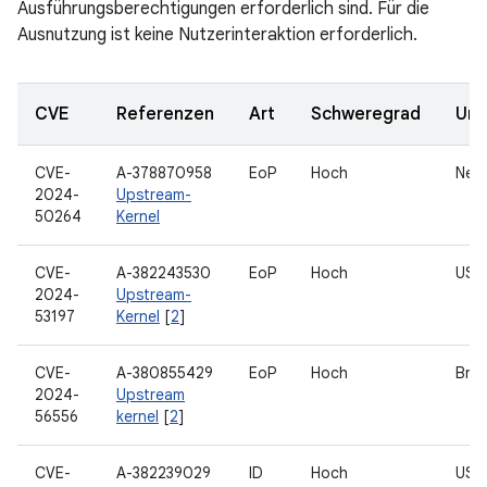
Ausführungsberechtigungen erforderlich sind. Für die
Ausnutzung ist keine Nutzerinteraktion erforderlich.
CVE
Referenzen
Art
Schweregrad
Unt
CVE-
A-378870958
EoP
Hoch
Nett
2024-
Upstream-
50264
Kernel
CVE-
A-382243530
EoP
Hoch
USB
2024-
Upstream-
53197
Kernel
[
2
]
CVE-
A-380855429
EoP
Hoch
Brus
2024-
Upstream
56556
kernel
[
2
]
CVE-
A-382239029
ID
Hoch
USB