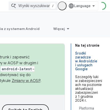
/
ia z systemem Android
Więcej
Na tej stronie
Środki
trunk i zapewnić
zaradcze
w Androidzie
wy w AOSP w drugim i
i usługach
i
android-latest-
Google
dwoływać się do
Szczegóły luki
rtykule
Zmiany w AOSP
.
w zabezpieczeni
ach na poziomie
aktualizacji
zabezpieczeń
z 1 grudnia
2024 r.
Platforma