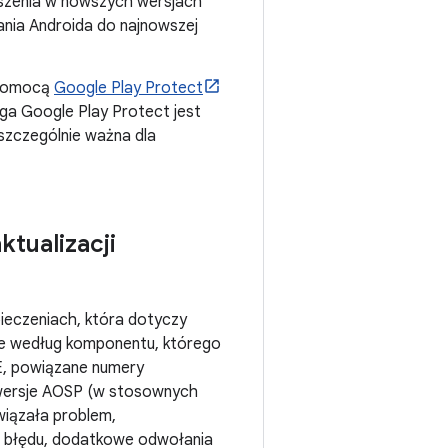
pszenia w nowszych wersjach
nia Androida do najnowszej
 pomocą
Google Play Protect
uga Google Play Protect jest
 szczególnie ważna dla
tualizacji
ieczeniach, która dotyczy
ne według komponentu, którego
VE, powiązane numery
 wersje AOSP (w stosownych
wiązała problem,
ego błędu, dodatkowe odwołania