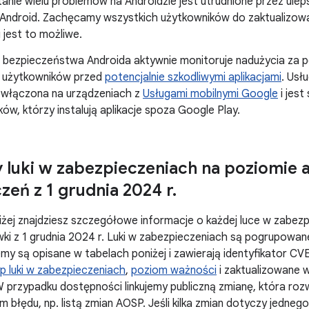
anie wielu problemów na Androidzie jest utrudnione przez ule
 Android. Zachęcamy wszystkich użytkowników do zaktualizowa
li jest to możliwe.
. bezpieczeństwa Androida aktywnie monitoruje nadużycia za
a użytkowników przed
potencjalnie szkodliwymi aplikacjami
. Usł
 włączona na urządzeniach z
Usługami mobilnymi Google
i jest
ów, którzy instalują aplikacje spoza Google Play.
 luki w zabezpieczeniach na poziomie ak
zeń z 1 grudnia 2024 r
.
żej znajdziesz szczegółowe informacje o każdej luce w zabezp
ki z 1 grudnia 2024 r. Luki w zabezpieczeniach są pogrupowa
my są opisane w tabelach poniżej i zawierają identyfikator C
p luki w zabezpieczeniach
,
poziom ważności
i zaktualizowane
 przypadku dostępności linkujemy publiczną zmianę, która roz
em błędu, np. listą zmian AOSP. Jeśli kilka zmian dotyczy jedn