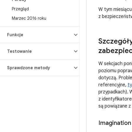
Przegląd
W tym miesiącu 
z bezpieczeńs
Marzec 2016 roku
Funkcje
Szczegóły
zabezpiec
Testowanie
W sekcjach poni
Sprawdzone metody
poziomu popraw
dotyczą. Proble
referencyjne,
ty
przypadkach). W
z identyfikator
są powiązane z 
Imagination