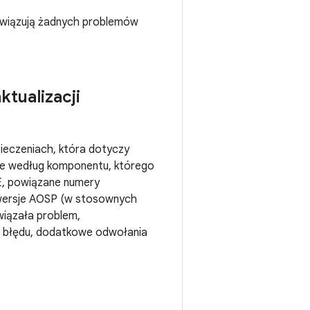
ozwiązują żadnych problemów
tualizacji
ieczeniach, która dotyczy
ne według komponentu, którego
VE, powiązane numery
 wersje AOSP (w stosownych
wiązała problem,
ego błędu, dodatkowe odwołania