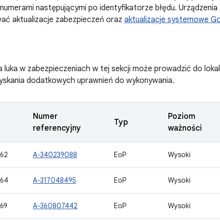
numerami następującymi po identyfikatorze błędu. Urządzenia
ć aktualizacje zabezpieczeń oraz
aktualizacje systemowe Go
 luka w zabezpieczeniach w tej sekcji może prowadzić do lokal
zyskania dodatkowych uprawnień do wykonywania.
Numer
Poziom
Typ
referencyjny
ważności
62
A-340239088
EoP
Wysoki
764
A-317048495
EoP
Wysoki
69
A-360807442
EoP
Wysoki