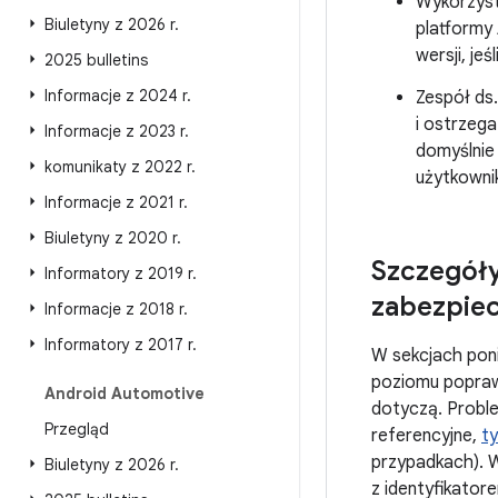
Wykorzyst
Biuletyny z 2026 r
.
platformy
wersji, jeś
2025 bulletins
Informacje z 2024 r
.
Zespół ds
i ostrzeg
Informacje z 2023 r
.
domyślnie
komunikaty z 2022 r
.
użytkownik
Informacje z 2021 r
.
Biuletyny z 2020 r
.
Szczegóły
Informatory z 2019 r
.
zabezpiec
Informacje z 2018 r
.
Informatory z 2017 r
.
W sekcjach poni
poziomu popraw
Android Automotive
dotyczą. Proble
Przegląd
referencyjne,
ty
przypadkach). W
Biuletyny z 2026 r
.
z identyfikator