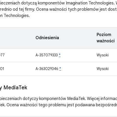
zpieczeniach dotyczą komponentów Imagination Technologies.
rednio od tej firmy. Ocena ważności tych problemów jest dos
on Technologies.
Poziom
Odniesienia
ważności
077
A-357079333
*
Wysoki
01
A-363029346
*
Wysoki
y Media
Tek
zpieczeniach dotyczy komponentów MediaTek. Więcej informac
Tek. Ocena ważności tego problemu jest podawana bezpośredn