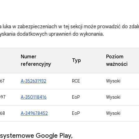
 luka w zabezpieczeniach w tej sekcji może prowadzić do zda
zyskania dodatkowych uprawnień do wykonania.
Numer
Poziom
Typ
referencyjny
ważności
67
A-352631932
RCE
Wysoki
097
A-350118416
EoP
Wysoki
68
A-349678452
EoP
Wysoki
e systemowe Google Play
,