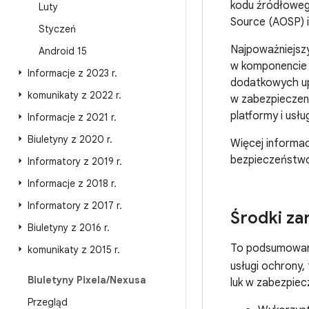
kodu źródłoweg
Luty
Source (AOSP) i
Styczeń
Najpoważniejsz
Android 15
w komponencie 
Informacje z 2023 r
.
dodatkowych u
komunikaty z 2022 r
.
w zabezpieczeni
platformy i usł
Informacje z 2021 r
.
Biuletyny z 2020 r
.
Więcej informac
bezpieczeństwo 
Informatory z 2019 r
.
Informacje z 2018 r
.
Informatory z 2017 r
.
Środki za
Biuletyny z 2016 r
.
To podsumowani
komunikaty z 2015 r
.
usługi ochrony, 
Biuletyny Pixela
/
Nexusa
luk w zabezpiec
Przegląd