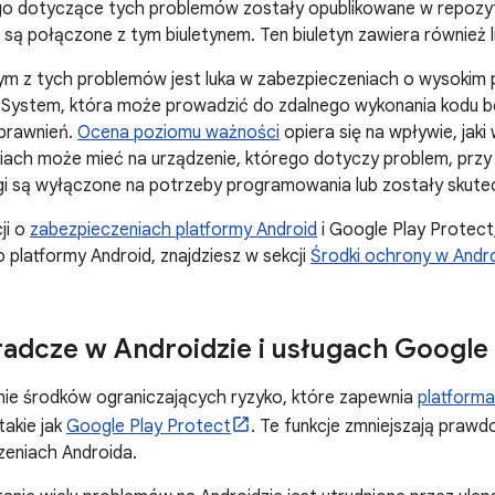
o dotyczące tych problemów zostały opublikowane w repozyt
 są połączone z tym biuletynem. Ten biuletyn zawiera również 
ym z tych problemów jest luka w zabezpieczeniach o wysokim 
System, która może prowadzić do zdalnego wykonania kodu be
prawnień.
Ocena poziomu ważności
opiera się na wpływie, jaki 
ach może mieć na urządzenie, którego dotyczy problem, przy 
ugi są wyłączone na potrzeby programowania lub zostały skute
ji o
zabezpieczeniach platformy Android
i Google Play Protect
platformy Android, znajdziesz w sekcji
Środki ochrony w Andro
radcze w Androidzie i usługach Google
e środków ograniczających ryzyko, które zapewnia
platforma
takie jak
Google Play Protect
. Te funkcje zmniejszają pra
zeniach Androida.