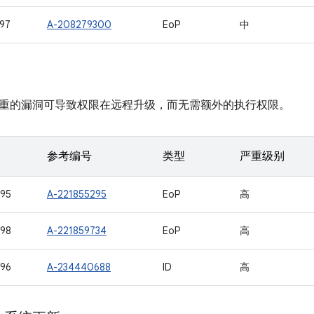
97
A-208279300
EoP
中
重的漏洞可导致权限在远程升级，而无需额外的执行权限。
参考编号
类型
严重级别
95
A-221855295
EoP
高
98
A-221859734
EoP
高
96
A-234440688
ID
高