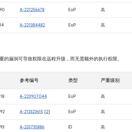
90
A-221256678
EoP
高
14
A-221384482
EoP
高
重的漏洞可导致权限在远程升级，而无需额外的执行权限。
参考编号
类型
严重级别
18
A-223907044
EoP
高
92
A-213323615
[
2
]
EoP
高
93
A-233735886
ID
高