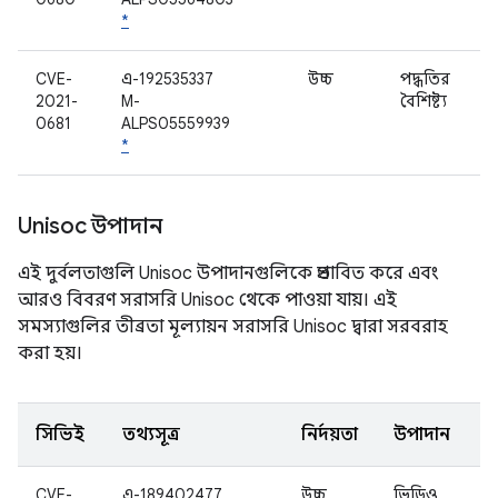
*
CVE-
এ-192535337
উচ্চ
পদ্ধতির
2021-
M-
বৈশিষ্ট্য
0681
ALPS05559939
*
Unisoc উপাদান
এই দুর্বলতাগুলি Unisoc উপাদানগুলিকে প্রভাবিত করে এবং
আরও বিবরণ সরাসরি Unisoc থেকে পাওয়া যায়। এই
সমস্যাগুলির তীব্রতা মূল্যায়ন সরাসরি Unisoc দ্বারা সরবরাহ
করা হয়।
সিভিই
তথ্যসূত্র
নির্দয়তা
উপাদান
CVE-
এ-189402477
উচ্চ
ভিডিও