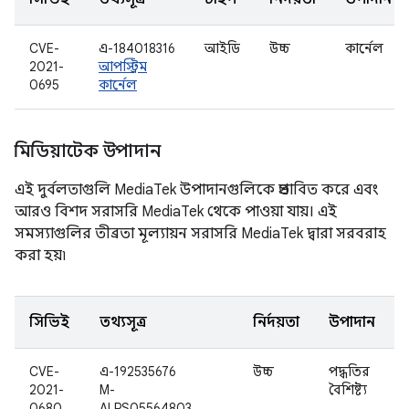
CVE-
এ-184018316
আইডি
উচ্চ
কার্নেল
2021-
আপস্ট্রিম
0695
কার্নেল
মিডিয়াটেক উপাদান
এই দুর্বলতাগুলি MediaTek উপাদানগুলিকে প্রভাবিত করে এবং
আরও বিশদ সরাসরি MediaTek থেকে পাওয়া যায়। এই
সমস্যাগুলির তীব্রতা মূল্যায়ন সরাসরি MediaTek দ্বারা সরবরাহ
করা হয়৷
সিভিই
তথ্যসূত্র
নির্দয়তা
উপাদান
CVE-
এ-192535676
উচ্চ
পদ্ধতির
2021-
M-
বৈশিষ্ট্য
0680
ALPS05564803