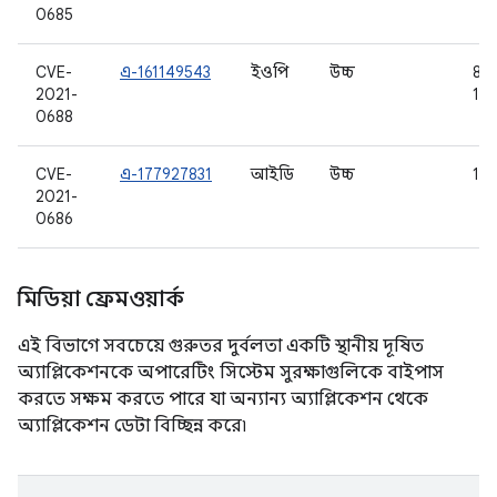
0685
CVE-
এ-161149543
ইওপি
উচ্চ
8.1,
2021-
10,
0688
CVE-
এ-177927831
আইডি
উচ্চ
10,
2021-
0686
মিডিয়া ফ্রেমওয়ার্ক
এই বিভাগে সবচেয়ে গুরুতর দুর্বলতা একটি স্থানীয় দূষিত
অ্যাপ্লিকেশনকে অপারেটিং সিস্টেম সুরক্ষাগুলিকে বাইপাস
করতে সক্ষম করতে পারে যা অন্যান্য অ্যাপ্লিকেশন থেকে
অ্যাপ্লিকেশন ডেটা বিচ্ছিন্ন করে৷