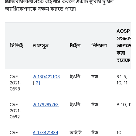
প্রয়োজনীয়তাগুলিকে বাইপাস করতে একটি স্থানীয় দূষিত
অ্যাপ্লিকেশনকে সক্ষম করতে পারে।
AOSP
সংস্করণ
সিভিই
তথ্যসূত্র
টাইপ
নির্দয়তা
আপডেট
করা
হয়েছে
CVE-
এ-180422108
ইওপি
উচ্চ
8.1, 9,
2021-
[
2]
10, 11
0598
CVE-
এ-179289753
ইওপি
উচ্চ
9, 10, 11
2021-
0692
CVE-
A-173421434
আইডি
উচ্চ
10