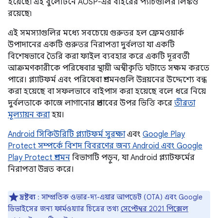
হয়েছে৷ এই বুলেটিনে AOSP-এর বাইরের প্যাচগুলির লিঙ্কও
রয়েছে৷
এই সমস্যাগুলির মধ্যে সবচেয়ে গুরুতর হল ফ্রেমওয়ার্ক
উপাদানের একটি গুরুতর নিরাপত্তা দুর্বলতা যা একটি
বিশেষভাবে তৈরি করা ফাইল ব্যবহার করে একটি দূরবর্তী
আক্রমণকারীকে পরিষেবার স্থায়ী অস্বীকৃতি ঘটাতে সক্ষম করতে
পারে। প্ল্যাটফর্ম এবং পরিষেবা প্রশমনগুলি উন্নয়নের উদ্দেশ্যে বন্ধ
করা হয়েছে বা সফলভাবে বাইপাস করা হয়েছে বলে ধরে নিয়ে
দুর্বলতাকে কাজে লাগানোর প্রভাবের উপর ভিত্তি করে
তীব্রতা
মূল্যায়ন করা
হয়।
Android সিকিউরিটি প্ল্যাটফর্ম সুরক্ষা
এবং
Google Play
Protect সম্পর্কে বিশদ বিবরণের জন্য Android এবং Google
Play Protect প্রশমন
বিভাগটি পড়ুন, যা Android প্ল্যাটফর্মের
নিরাপত্তা উন্নত করে।
দ্রষ্টব্য
: সাম্প্রতিক ওভার-দ্য-এয়ার আপডেট (OTA) এবং Google
ডিভাইসের জন্য ফার্মওয়্যার চিত্রের তথ্য
সেপ্টেম্বর 2021 পিক্সেল