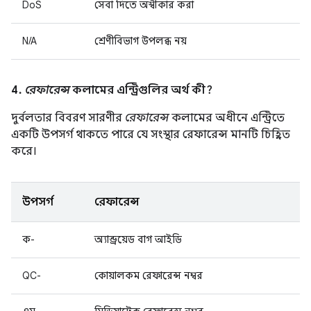
DoS
সেবা দিতে অস্বীকার করা
N/A
শ্রেণীবিভাগ উপলব্ধ নয়
4.
রেফারেন্স
কলামের এন্ট্রিগুলির অর্থ কী?
দুর্বলতার বিবরণ সারণীর
রেফারেন্স
কলামের অধীনে এন্ট্রিতে
একটি উপসর্গ থাকতে পারে যে সংস্থার রেফারেন্স মানটি চিহ্নিত
করে।
উপসর্গ
রেফারেন্স
ক-
অ্যান্ড্রয়েড বাগ আইডি
QC-
কোয়ালকম রেফারেন্স নম্বর