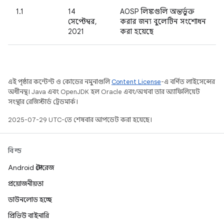
1.1
14
AOSP লিঙ্কগুলি অন্তর্ভুক্ত
সেপ্টেম্বর,
করার জন্য বুলেটিন সংশোধন
2021
করা হয়েছে
এই পৃষ্ঠার কন্টেন্ট ও কোডের নমুনাগুলি
Content License
-এ বর্ণিত লাইসেন্সের
অধীনস্থ। Java এবং OpenJDK হল Oracle এবং/অথবা তার অ্যাফিলিয়েট
সংস্থার রেজিস্টার্ড ট্রেডমার্ক।
2025-07-29 UTC-তে শেষবার আপডেট করা হয়েছে।
বিল্ড
Android স্টোরেজ
প্রয়োজনীয়তা
ডাউনলোড হচ্ছে
প্রিভিউ বাইনারি