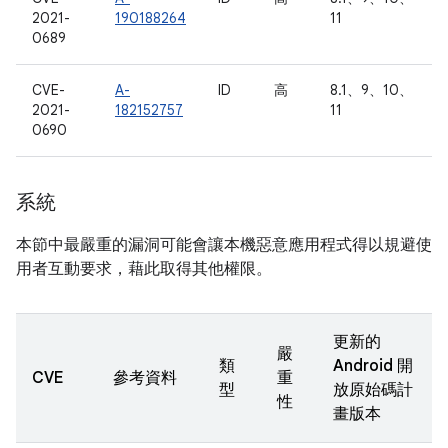
2021-
190188264
11
0689
CVE-
A-
ID
高
8.1、9、10、
2021-
182152757
11
0690
系統
本節中最嚴重的漏洞可能會讓本機惡意應用程式得以規避使
用者互動要求，藉此取得其他權限。
更新的
嚴
類
Android 開
CVE
參考資料
重
型
放原始碼計
性
畫版本