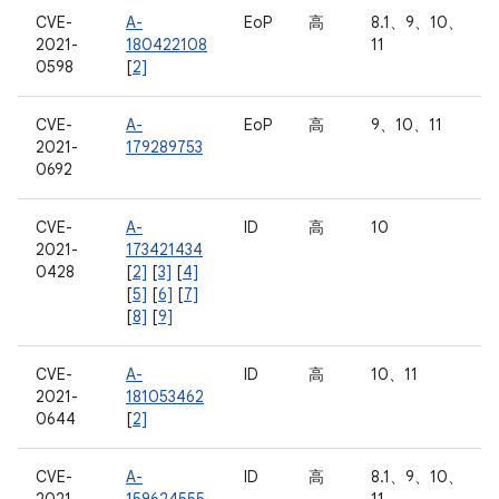
CVE-
A-
EoP
高
8.1、9、10、
2021-
180422108
11
0598
[
2]
CVE-
A-
EoP
高
9、10、11
2021-
179289753
0692
CVE-
A-
ID
高
10
2021-
173421434
0428
[
2]
[
3]
[
4]
[
5]
[
6]
[
7]
[
8]
[
9]
CVE-
A-
ID
高
10、11
2021-
181053462
0644
[
2]
CVE-
A-
ID
高
8.1、9、10、