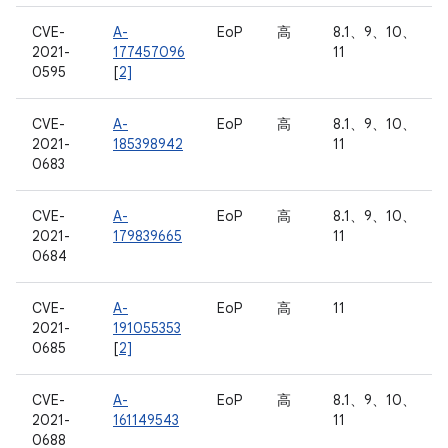
CVE-
A-
EoP
高
8.1、9、10、
2021-
177457096
11
0595
[
2]
CVE-
A-
EoP
高
8.1、9、10、
2021-
185398942
11
0683
CVE-
A-
EoP
高
8.1、9、10、
2021-
179839665
11
0684
CVE-
A-
EoP
高
11
2021-
191055353
0685
[
2]
CVE-
A-
EoP
高
8.1、9、10、
2021-
161149543
11
0688