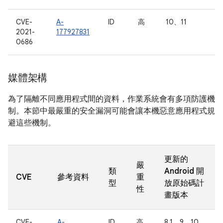
CVE-
A-
ID
高
10、11
2021-
177927831
0686
媒體架構
為了隔離不同應用程式間的資料，作業系統會有多項防護機
制。本節中最嚴重的安全漏洞可能會讓本機惡意應用程式規
避這些機制。
更新的
嚴
類
Android 開
CVE
參考資料
重
型
放原始碼計
性
畫版本
CVE-
A-
ID
高
8.1、9、10、