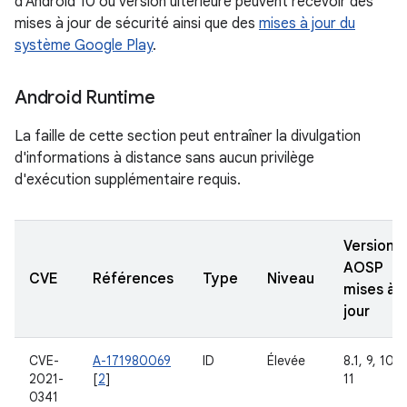
d'Android 10 ou version ultérieure peuvent recevoir des
mises à jour de sécurité ainsi que des
mises à jour du
système Google Play
.
Android Runtime
La faille de cette section peut entraîner la divulgation
d'informations à distance sans aucun privilège
d'exécution supplémentaire requis.
Versions
AOSP
CVE
Références
Type
Niveau
mises à
jour
CVE-
A-171980069
ID
Élevée
8.1, 9, 10,
2021-
[
2
]
11
0341