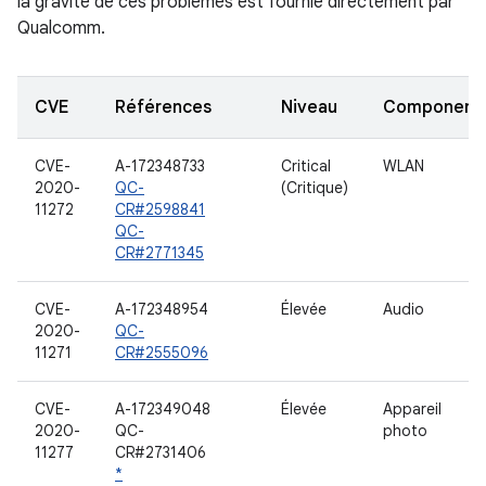
la gravité de ces problèmes est fournie directement par
Qualcomm.
CVE
Références
Niveau
Component
CVE-
A-172348733
Critical
WLAN
2020-
QC-
(Critique)
11272
CR#2598841
QC-
CR#2771345
CVE-
A-172348954
Élevée
Audio
2020-
QC-
11271
CR#2555096
CVE-
A-172349048
Élevée
Appareil
2020-
QC-
photo
11277
CR#2731406
*