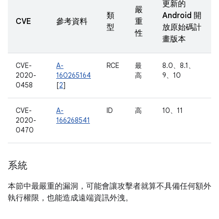
更新的
嚴
類
Android 開
CVE
參考資料
重
型
放原始碼計
性
畫版本
CVE-
A-
RCE
最
8.0、8.1、
2020-
160265164
高
9、10
0458
[
2
]
CVE-
A-
ID
高
10、11
2020-
166268541
0470
系統
本節中最嚴重的漏洞，可能會讓攻擊者就算不具備任何額外
執行權限，也能造成遠端資訊外洩。