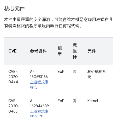
核心元件
本節中最嚴重的安全漏洞，可能會讓本機惡意應用程式在具
有特殊權限的程序環境內執行任何程式碼。
嚴
類
CVE
參考資料
重
元件
型
性
CVE-
A-
EoP
高
核心稽核系
2020-
150693166
統
0444
上游程式庫
核心
CVE-
A-
EoP
高
Kernel
2020-
162844689
0465
上游程式庫
核心
[
2
]