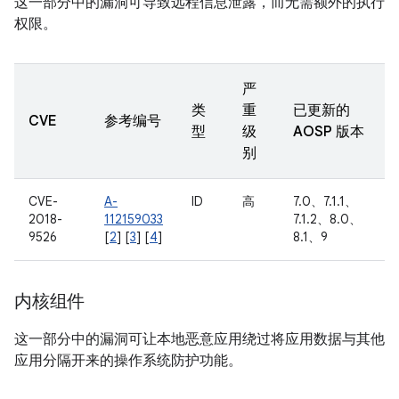
这一部分中的漏洞可导致远程信息泄露，而无需额外的执行
权限。
严
类
重
已更新的
CVE
参考编号
型
级
AOSP 版本
别
CVE-
A-
ID
高
7.0、7.1.1、
2018-
112159033
7.1.2、8.0、
9526
[
2
] [
3
] [
4
]
8.1、9
内核组件
这一部分中的漏洞可让本地恶意应用绕过将应用数据与其他
应用分隔开来的操作系统防护功能。