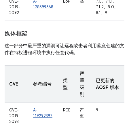
CVE-
A-
EoP
高
7.0、7.1.1、
2019-
128599668
7.1.2、8.0、
2092
8.1、9
媒体框架
这一部分中最严重的漏洞可让远程攻击者利用蓄意创建的文
件在特权进程环境中执行任意代码。
严
类
重
已更新的
CVE
参考编号
型
级
AOSP 版本
别
CVE-
A-
RCE
严
9
2019-
119292397
重
2093