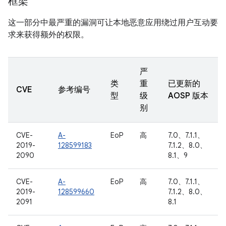
框架
这一部分中最严重的漏洞可让本地恶意应用绕过用户互动要
求来获得额外的权限。
严
类
重
已更新的
CVE
参考编号
型
级
AOSP 版本
别
CVE-
A-
EoP
高
7.0、7.1.1、
2019-
128599183
7.1.2、8.0、
2090
8.1、9
CVE-
A-
EoP
高
7.0、7.1.1、
2019-
128599660
7.1.2、8.0、
2091
8.1