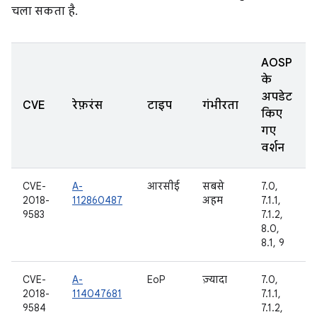
चला सकता है.
AOSP
के
अपडेट
CVE
रेफ़रंस
टाइप
गंभीरता
किए
गए
वर्शन
CVE-
A-
आरसीई
सबसे
7.0,
2018-
112860487
अहम
7.1.1,
9583
7.1.2,
8.0,
8.1, 9
CVE-
A-
EoP
ज़्यादा
7.0,
2018-
114047681
7.1.1,
9584
7.1.2,