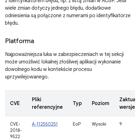
z identyfikatorem błędu, np. z listą zmian w AOSP. Jeśli
wiele zmian dotyczy jednego błędu, dodatkowe
odniesienia są połączone z numerami po identyfikatorze
błędu.
Platforma
Najpoważniejsza luka w zabezpieczeniach w tej sekcji
może umożliwić lokalnej złośliwej aplikacji wykonanie
dowolnego kodu w kontekście procesu
uprzywilejowanego.
Pliki
Zaktual
CVE
Typ
Poziom
referencyjne
wersje 
CVE-
A-112550251
EoP
Wysoki
9
2018-
9522