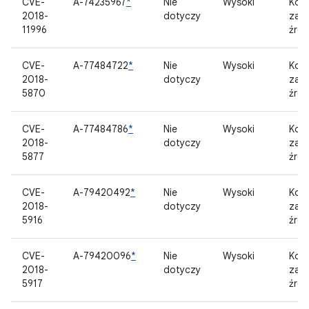
CVE-
A-74235967
*
Nie
Wysoki
Kom
2018-
dotyczy
zam
11996
źród
CVE-
A-77484722
*
Nie
Wysoki
Kom
2018-
dotyczy
zam
5870
źród
CVE-
A-77484786
*
Nie
Wysoki
Kom
2018-
dotyczy
zam
5877
źród
CVE-
A-79420492
*
Nie
Wysoki
Kom
2018-
dotyczy
zam
5916
źród
CVE-
A-79420096
*
Nie
Wysoki
Kom
2018-
dotyczy
zam
5917
źród