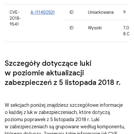
CVE-
A-111450531
ID
Umiarkowana
9
2018-
9541
ID
Wysoki
7.0, 7.
8.0, 8
Szczegóły dotyczące luki
w poziomie aktualizacji
zabezpieczeń z 5 listopada 2018 r
.
W sekcjach poniżej znajdziesz szczegółowe informacje
o każdej z luk w zabezpieczeniach, które dotyczą
poziomu poprawek z 5 listopada 2018 r. Luki
w zabezpieczeniach są grupowane według komponentu,