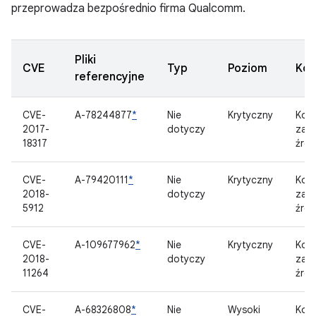
przeprowadza bezpośrednio firma Qualcomm.
Pliki
CVE
Typ
Poziom
Ko
referencyjne
CVE-
A-78244877
*
Nie
Krytyczny
Kom
2017-
dotyczy
zam
18317
źród
CVE-
A-79420111
*
Nie
Krytyczny
Kom
2018-
dotyczy
zam
5912
źród
CVE-
A-109677962
*
Nie
Krytyczny
Kom
2018-
dotyczy
zam
11264
źród
CVE-
A-68326808
*
Nie
Wysoki
Kom