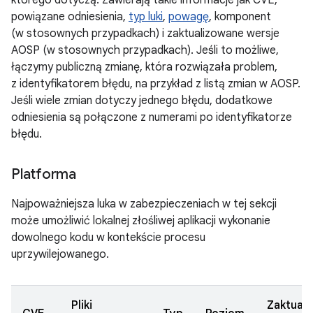
którego dotyczą. Zawierają takie informacje jak CVE,
powiązane odniesienia,
typ luki
,
powagę
, komponent
(w stosownych przypadkach) i zaktualizowane wersje
AOSP (w stosownych przypadkach). Jeśli to możliwe,
łączymy publiczną zmianę, która rozwiązała problem,
z identyfikatorem błędu, na przykład z listą zmian w AOSP.
Jeśli wiele zmian dotyczy jednego błędu, dodatkowe
odniesienia są połączone z numerami po identyfikatorze
błędu.
Platforma
Najpoważniejsza luka w zabezpieczeniach w tej sekcji
może umożliwić lokalnej złośliwej aplikacji wykonanie
dowolnego kodu w kontekście procesu
uprzywilejowanego.
Pliki
Zaktual