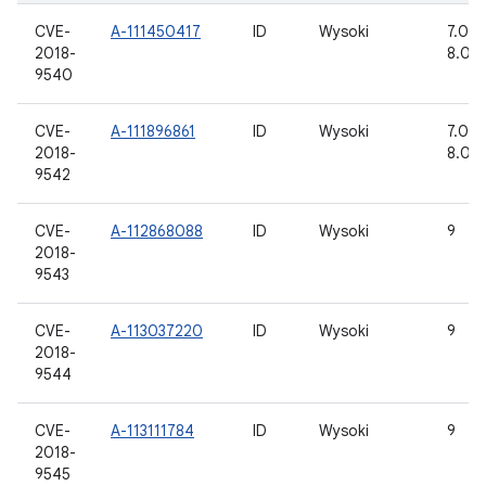
CVE-
A-111450417
ID
Wysoki
7.0, 7.
2018-
8.0, 8
9540
CVE-
A-111896861
ID
Wysoki
7.0, 7.
2018-
8.0, 8
9542
CVE-
A-112868088
ID
Wysoki
9
2018-
9543
CVE-
A-113037220
ID
Wysoki
9
2018-
9544
CVE-
A-113111784
ID
Wysoki
9
2018-
9545