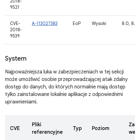
2018-
9521
CVE-
A-113027383
EoP
Wysoki
8.0, 8.1, 
2018-
9539
System
Najpoważniejsza luka w zabezpieczeniach w tej sekcji
może umożliwić osobie przeprowadzającej atak zdalny
dostęp do danych, do których normalnie mają dostęp
tylko zainstalowane lokalnie aplikacje z odpowiednimi
uprawnieniami.
Pliki
Zakt
CVE
Typ
Poziom
referencyjne
wers