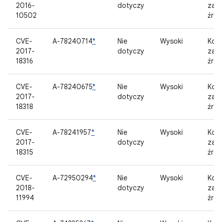
2016-
dotyczy
zam
10502
źród
CVE-
A-78240714
*
Nie
Wysoki
Kom
2017-
dotyczy
zam
18316
źród
CVE-
A-78240675
*
Nie
Wysoki
Kom
2017-
dotyczy
zam
18318
źród
CVE-
A-78241957
*
Nie
Wysoki
Kom
2017-
dotyczy
zam
18315
źród
CVE-
A-72950294
*
Nie
Wysoki
Kom
2018-
dotyczy
zam
11994
źród