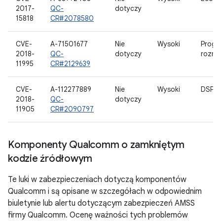
2017-
QC-
dotyczy
15818
CR#2078580
CVE-
A-71501677
Nie
Wysoki
Progr
2018-
QC-
dotyczy
rozru
11995
CR#2129639
CVE-
A-112277889
Nie
Wysoki
DSP_S
2018-
QC-
dotyczy
11905
CR#2090797
Komponenty Qualcomm o zamkniętym
kodzie źródłowym
Te luki w zabezpieczeniach dotyczą komponentów
Qualcomm i są opisane w szczegółach w odpowiednim
biuletynie lub alertu dotyczącym zabezpieczeń AMSS
firmy Qualcomm. Ocenę ważności tych problemów