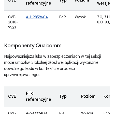
CVE
Typ
Poziom
referencyjne
wersje 
CVE-
A-112859604
EoP
Wysoki
7.0, 7.1.1, 7
2018-
8.0, 8.1, 9
9523
Komponenty Qualcomm
Najpoważniejsza luka w zabezpieczeniach w tej sekcji
może umożliwić lokalnej złośliwej aplikacji wykonanie
dowolnego kodu w kontekście procesu
uprzywilejowanego.
Pliki
CVE
Typ
Poziom
Komp
referencyjne
CVE-
A-68992408
Nie
Wysoki
EcoSy