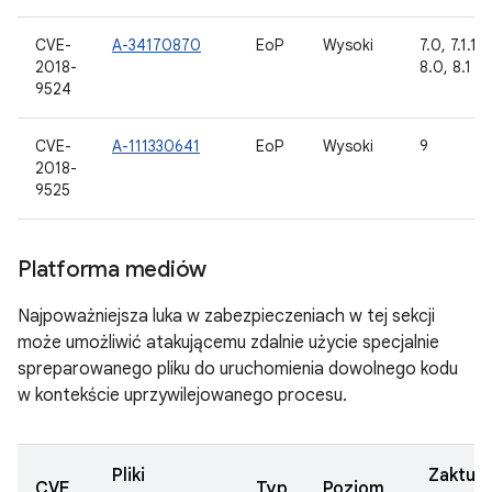
CVE-
A-34170870
EoP
Wysoki
7.0, 7.1.1, 7
2018-
8.0, 8.1
9524
CVE-
A-111330641
EoP
Wysoki
9
2018-
9525
Platforma mediów
Najpoważniejsza luka w zabezpieczeniach w tej sekcji
może umożliwić atakującemu zdalnie użycie specjalnie
spreparowanego pliku do uruchomienia dowolnego kodu
w kontekście uprzywilejowanego procesu.
Pliki
Zaktua
CVE
Typ
Poziom