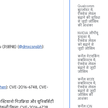
Qualcomm
बूटलोडर में,
ऐक्सेस लेवल
बढ़ाने की सुविधा
से जुड़ी जोखिम
की आशंका
NVIDIA जीपीयू
ड्राइवर में,
ऐक्सेस लेवल
को बढ़ाने से
iu (刘耕铭) (
@dmxcsnsbh
):
जुड़ी जोखिम
कर्नेल नेटवर्किंग
सबसिस्टम में,
ऐक्सेस लेवल
बढ़ाने से जुड़ी
जोखिम
कर्नेल साउंड
सबसिस्टम में,
shen
): CVE-2016-6748, CVE-
ऐक्सेस लेवल
बढ़ाने से जुड़ी
जोखिम की
आशंका
्रिस्टियानो गिउफ़्रिडा और यूनिवर्सिटी
कर्नेल ION
ियोवन्नी विग्ना: CVE-2016-6728