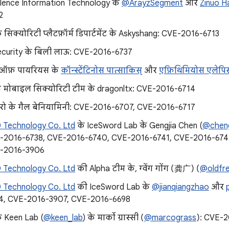
ilence Information Technology के
@ArayzSegment
और
Zinuo H
2
 सिक्योरिटी प्लैटफ़ॉर्म डिपार्टमेंट के Askyshang: CVE-2016-6713
ecurity के बिली लाऊ: CVE-2016-6737
टी ऑफ़ पायरियस के
कॉन्स्टेंटिनोस पात्साकिस्
और
एफ़िथिमियोस एलेपि
ी मोबाइल सिक्योरिटी टीम के dragonltx: CVE-2016-6714
ज़ीरो के गैल बेनियामिनी: CVE-2016-6707, CVE-2016-6717
 Technology Co. Ltd
के IceSword Lab के Gengjia Chen (
@cheng
E-2016-6738, CVE-2016-6740, CVE-2016-6741, CVE-2016-674
E-2016-3906
 Technology Co. Ltd
की Alpha टीम के, ग्वेंग गोंग (龚广) (
@oldfr
 Technology Co. Ltd
की IceSword Lab के
@jianqiangzhao
और
4, CVE-2016-3907, CVE-2016-6698
े Keen Lab (
@keen_lab
) के मार्को ग्रास्सी (
@marcograss
): CVE-