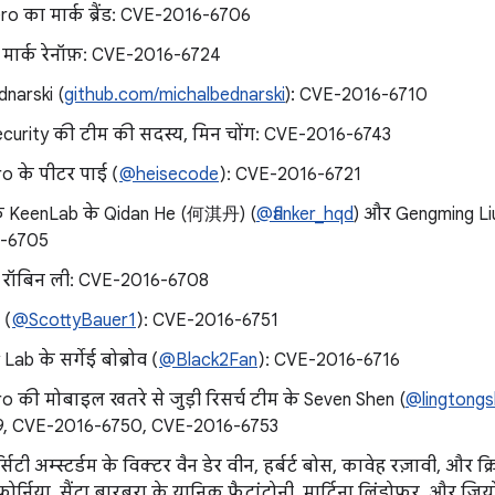
ro का मार्क ब्रैंड: CVE-2016-6706
 मार्क रेनॉफ़: CVE-2016-6724
narski (
github.com/michalbednarski
): CVE-2016-6710
ecurity की टीम की सदस्य, मिन चोंग: CVE-2016-6743
o के पीटर पाई (
@heisecode
): CVE-2016-6721
े KeenLab के Qidan He (何淇丹) (
@flanker_hqd
) और Gengming L
-6705
 रॉबिन ली: CVE-2016-6708
(
@ScottyBauer1
): CVE-2016-6751
ab के सर्गेई बोब्रोव (
@Black2Fan
): CVE-2016-6716
o की मोबाइल खतरे से जुड़ी रिसर्च टीम के Seven Shen (
@lingtong
9, CVE-2016-6750, CVE-2016-6753
र्सिटी अम्स्टर्डम के विक्टर वैन डेर वीन, हर्बर्ट बोस, कावेह रज़ावी, और क
र्निया, सैंटा बारबरा के यानिक फ़्रैटांटोनी, मार्टिना लिंडोफ़र, और ज