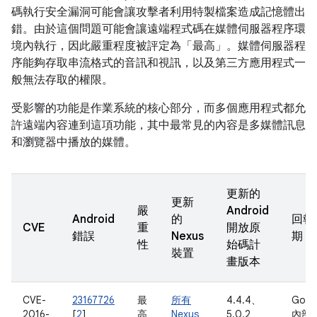
碼執行安全漏洞可能會讓攻擊者利用特製檔案造成記憶體出
錯。由於這個問題可能會讓遠端程式碼在媒體伺服器程序環
境內執行，因此嚴重程度被評定為「最高」。媒體伺服器程
序能夠存取串流格式的音訊和視訊，以及第三方應用程式一
般無法存取的權限。
受影響的功能是作業系統的核心部分，而多個應用程式都允
許遠端內容連到這項功能，其中最常見的內容是多媒體訊息
和瀏覽器中播放的媒體。
更新的
更新
嚴
Android
Android
的
回報
CVE
重
開放原
錯誤
Nexus
期
性
始碼計
裝置
畫版本
CVE-
23167726
最
所有
4.4.4、
Goog
2016-
[
2
]
高
Nexus
5.0.2、
內部