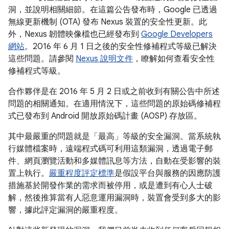
洞，並說明相關細節。在這篇公告發布時，Google 已透過
無線更新機制 (OTA) 發布 Nexus 裝置的安全性更新。此
外，Nexus 韌體映像檔也已經發布到
Google Developers
網站
。2016 年 6 月 1 日之後的安全性修補程式等級已解決
這些問題。請參閱
Nexus 說明文件
，瞭解如何查看安全性
修補程式等級。
合作夥伴是在 2016 年 5 月 2 日或之前收到有關公告中所述
問題的相關通知。在適用情況下，這些問題的原始碼修補程
式已發布到 Android 開放原始碼計畫 (AOSP) 存放區。
其中最嚴重的問題就是「最高」等級的安全漏洞。當系統執
行媒體檔案時，遠端程式碼可利用這類漏洞，透過電子郵
件、網頁瀏覽活動和多媒體訊息等方法，自動在受影響的裝
置上執行。
嚴重程度評定標準
是假設平台與服務的因應防護
措施基於開發作業的需求而被停用，或是遭到有心人士破
解，然後推算當有人惡意運用漏洞時，裝置會受到多大的影
響，據此評定漏洞的嚴重程度。