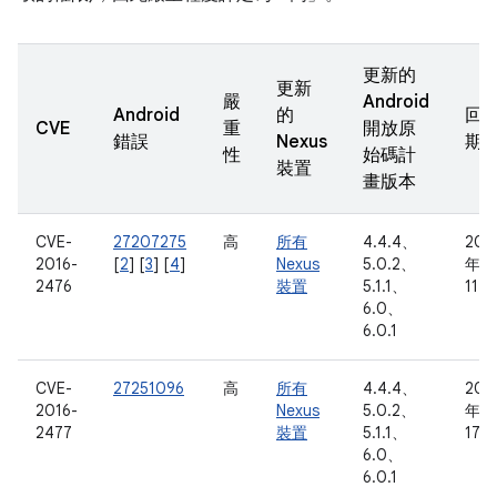
更新的
更新
嚴
Android
Android
的
回
CVE
重
開放原
錯誤
Nexus
期
性
始碼計
裝置
畫版本
CVE-
27207275
高
所有
4.4.4、
201
2016-
[
2
] [
3
] [
4
]
Nexus
5.0.2、
年 2
2476
裝置
5.1.1、
11 
6.0、
6.0.1
CVE-
27251096
高
所有
4.4.4、
201
2016-
Nexus
5.0.2、
年 2
2477
裝置
5.1.1、
17 
6.0、
6.0.1