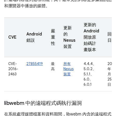
和瀏覽器中播放的媒體。
更新的
更新
嚴
Android
Android
的
回報
CVE
重
開放原
錯誤
Nexus
日期
性
始碼計
裝置
畫版本
CVE-
27855419
最
所有
4.4.4、
2016
2016-
高
Nexus
5.0.2、
年 3
2463
裝置
5.1.1、
月
6.0、
25
6.0.1
日
libwebm 中的遠端程式碼執行漏洞
在系統處理媒體檔案和資料期間，libwebm 內含的遠端程式