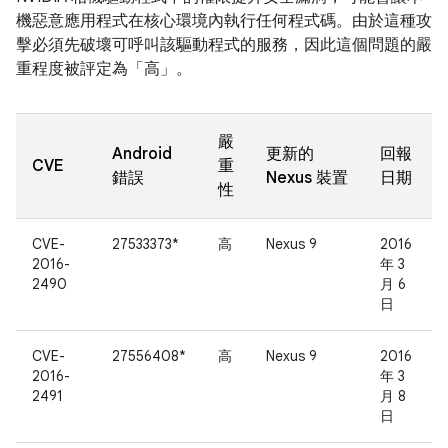
機惡意應用程式在核心環境內執行任何程式碼。由於這種攻
擊必須先破壞可呼叫該驅動程式的服務，因此這個問題的嚴
重程度被評定為「高」。
嚴
Android
更新的
回報
CVE
重
錯誤
Nexus 裝置
日期
性
CVE-
27533373*
高
Nexus 9
2016
2016-
年 3
2490
月 6
日
CVE-
27556408*
高
Nexus 9
2016
2016-
年 3
2491
月 8
日