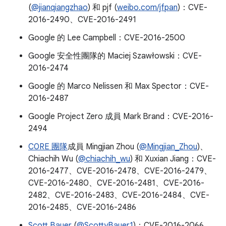
(
@jianqiangzhao
) 和 pjf (
weibo.com/jfpan
)：CVE-
2016-2490、CVE-2016-2491
Google 的 Lee Campbell：CVE-2016-2500
Google 安全性團隊的 Maciej Szawłowski：CVE-
2016-2474
Google 的 Marco Nelissen 和 Max Spector：CVE-
2016-2487
Google Project Zero 成員 Mark Brand：CVE-2016-
2494
C0RE 團隊
成員 Mingjian Zhou (
@Mingjian_Zhou
)、
Chiachih Wu (
@chiachih_wu
) 和 Xuxian Jiang：CVE-
2016-2477、CVE-2016-2478、CVE-2016-2479、
CVE-2016-2480、CVE-2016-2481、CVE-2016-
2482、CVE-2016-2483、CVE-2016-2484、CVE-
2016-2485、CVE-2016-2486
Scott Bauer
(
@ScottyBauer1
)：CVE-2016-2066、