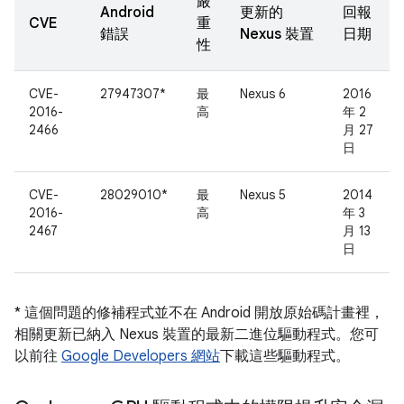
嚴
Android
更新的
回報
CVE
重
錯誤
Nexus 裝置
日期
性
CVE-
27947307*
最
Nexus 6
2016
2016-
高
年 2
2466
月 27
日
CVE-
28029010*
最
Nexus 5
2014
2016-
高
年 3
2467
月 13
日
* 這個問題的修補程式並不在 Android 開放原始碼計畫裡，
相關更新已納入 Nexus 裝置的最新二進位驅動程式。您可
以前往
Google Developers 網站
下載這些驅動程式。