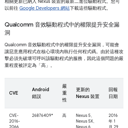
相關更新已納入 Nexus 裝置的最新二進位驅動程式。您可
以前往
Google Developers 網站
下載這些驅動程式。
Qualcomm 音效驅動程式中的權限提升安全漏
洞
Qualcomm 音效驅動程式中的權限提升安全漏洞，可能會
讓惡意應用程式在核心環境內執行任何程式碼。由於這種攻
擊必須先破壞可呼叫該驅動程式的服務，因此這個問題的嚴
重程度被評定為「高」。
嚴
Android
更新的
回報
CVE
重
錯誤
Nexus 裝置
日期
性
CVE-
26876409*
高
Nexus 5、
2016
2016-
Nexus 5X、
年 1
2066
Nexus 6、
月 29