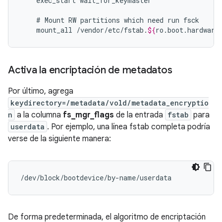
exec_start
wait_for_keymaster

#
Mount
RW
partitions
which
need
run
mount_all
/vendor/etc/fstab.
${
ro
.
boot
.
hardware
Activa la encriptación de metadatos
Por último, agrega
keydirectory=/metadata/vold/metadata_encryptio
n
a la columna
fs_mgr_flags
de la entrada
fstab
para
userdata
. Por ejemplo, una línea fstab completa podría
verse de la siguiente manera:
/dev/block/bootdevice/by-name/userdata            
De forma predeterminada, el algoritmo de encriptación