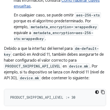
más información, consulta
Cómo habilitar claves
envueltas
.
En cualquier caso, se puede omitir
aes-256-xts
porque es el algoritmo predeterminado. Por
ejemplo,
metadata_encryption=:wrappedkey
equivale a
metadata_encryption=aes-256-
xts:wrappedkey
.
Debido a que la interfaz del kernel para
dm-default-
key
cambió en Android 11, también debes asegurarte de
haber configurado el valor correcto para
PRODUCT_SHIPPING_API_LEVEL
en
device.mk
. Por
ejemplo, si tu dispositivo se lanza con Android 11 (nivel de
API 30),
device.mk
debe contener lo siguiente: