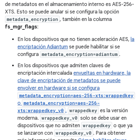
de metadatos en el almacenamiento interno es AES-256-
XTS. Esto se puede anular si se configura la opción
metadata_encryption
, también en la columna
fs_mgr_flags
:
En los dispositivos que no tienen aceleración AES,
la
encriptación Adiantum
se puede habilitar si se
configura
metadata_encryption=adiantum
.
En los dispositivos que admiten claves de
encriptación intercalada
envueltas en hardware, la
clave de encriptación de metadatos se puede
envolver en hardware si se configura
metadata_encryption=aes-256-xts:wrappedkey
o
metadata_encryption=aes-256-
xts:wrappedkey_v0
.
wrappedkey
es la versión
moderna.
wrappedkey_v0
solo se debe usar en
dispositivos que no admiten
wrappedkey
o que ya
se lanzaron con
wrappedkey_v0
. Para obtener