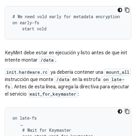
# We need vold early for metadata encryption

on early-fs

    start vold
KeyMint debe estar en ejecución y listo antes de que init
intente montar
/data
.
init.hardware.rc
ya debería contener una
mount_all
instrucción que monte
/data
en la estrofa
on late-
fs
. Antes de esta línea, agrega la directiva para ejecutar
el servicio
wait_for_keymaster
:
on
…
#
Wait
for