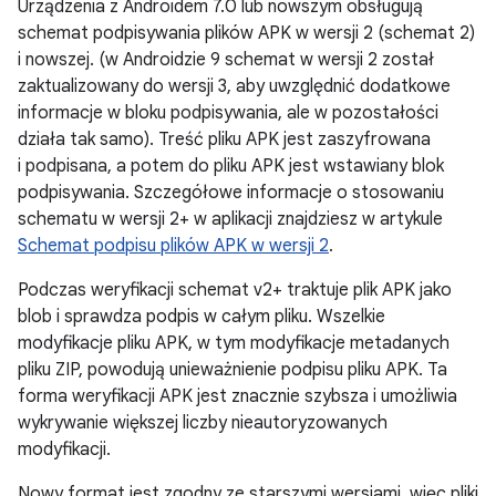
Urządzenia z Androidem 7.0 lub nowszym obsługują
schemat podpisywania plików APK w wersji 2 (schemat 2)
i nowszej. (w Androidzie 9 schemat w wersji 2 został
zaktualizowany do wersji 3, aby uwzględnić dodatkowe
informacje w bloku podpisywania, ale w pozostałości
działa tak samo). Treść pliku APK jest zaszyfrowana
i podpisana, a potem do pliku APK jest wstawiany blok
podpisywania. Szczegółowe informacje o stosowaniu
schematu w wersji 2+ w aplikacji znajdziesz w artykule
Schemat podpisu plików APK w wersji 2
.
Podczas weryfikacji schemat v2+ traktuje plik APK jako
blob i sprawdza podpis w całym pliku. Wszelkie
modyfikacje pliku APK, w tym modyfikacje metadanych
pliku ZIP, powodują unieważnienie podpisu pliku APK. Ta
forma weryfikacji APK jest znacznie szybsza i umożliwia
wykrywanie większej liczby nieautoryzowanych
modyfikacji.
Nowy format jest zgodny ze starszymi wersjami, więc pliki