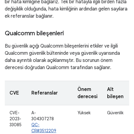
bir hata kimliğine bağlarız. Tek bir hatayla ilgili birden fazla
değişiklik olduğunda, hata kimliğinin ardından gelen sayılara
ek referanslar bağlanır.
Qualcomm bileşenleri
Bu güvenlik açığı Qualcomm bileşenlerini etkiler ve ilgili
Qualcomm güvenlik bülteninde veya güvenlik uyarısında
daha ayrıntılı olarak açıklanmıştır. Bu sorunun önem
derecesi doğrudan Qualcomm tarafından sağlanır.
Önem
Alt
CVE
Referanslar
derecesi
bileşen
CVE-
A-
Yüksek
Güvenlik
2023-
304307278
33085
QC-
CR#3512209