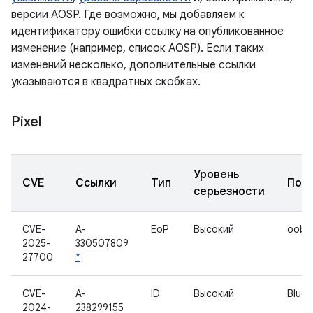
версии AOSP. Где возможно, мы добавляем к
идентификатору ошибки ссылку на опубликованное
изменение (например, список AOSP). Если таких
изменений несколько, дополнительные ссылки
указываются в квадратных скобках.
Pixel
Уровень
CVE
Ссылки
Тип
Под
серьезности
CVE-
A-
EoP
Высокий
oobc
2025-
330507809
27700
*
CVE-
A-
ID
Высокий
Bluet
2024-
238299155