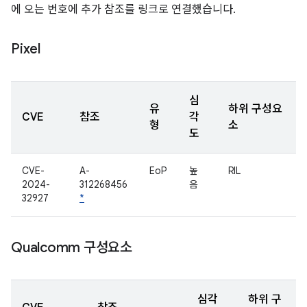
에 오는 번호에 추가 참조를 링크로 연결했습니다.
Pixel
심
유
하위 구성요
CVE
참조
각
형
소
도
CVE-
A-
EoP
높
RIL
2024-
312268456
음
32927
*
Qualcomm 구성요소
심각
하위 구